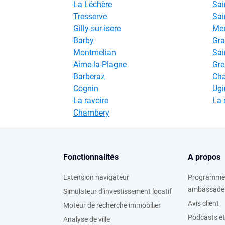
La Léchère
Sai
Tresserve
Sai
Gilly-sur-isere
Mer
Barby
Gra
Montmelian
Sai
Aime-la-Plagne
Gre
Barberaz
Cha
Cognin
Ugi
La ravoire
La 
Chambery
Fonctionnalités
A propos
Extension navigateur
Programme
ambassade
Simulateur d’investissement locatif
Avis client
Moteur de recherche immobilier
Podcasts et
Analyse de ville