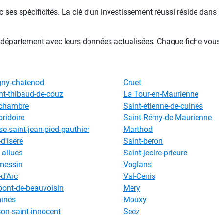
 ses spécificités. La clé d'un investissement réussi réside da
u département avec leurs données actualisées. Chaque fiche vou
ny-chatenod
Cruet
nt-thibaud-de-couz
La Tour-en-Maurienne
 chambre
Saint-etienne-de-cuines
bridoire
Saint-Rémy-de-Maurienne
se-saint-jean-pied-gauthier
Marthod
-d'isere
Saint-beron
 allues
Saint-jeoire-prieure
messin
Voglans
-d'Arc
Val-Cenis
pont-de-beauvoisin
Mery
ines
Mouxy
son-saint-innocent
Seez