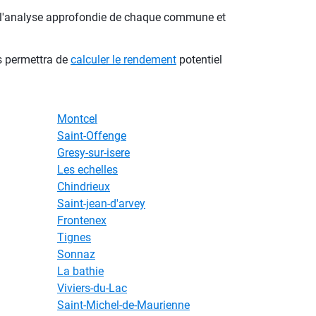
ns l'analyse approfondie de chaque commune et
s permettra de
calculer le rendement
potentiel
Montcel
Saint-Offenge
Gresy-sur-isere
Les echelles
Chindrieux
Saint-jean-d'arvey
Frontenex
Tignes
Sonnaz
La bathie
Viviers-du-Lac
Saint-Michel-de-Maurienne