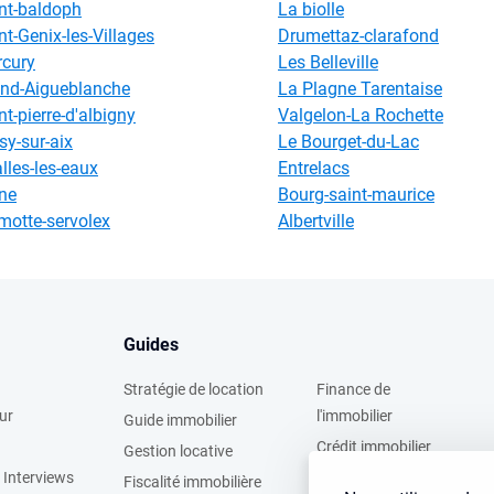
nt-baldoph
La biolle
nt-Genix-les-Villages
Drumettaz-clarafond
cury
Les Belleville
nd-Aigueblanche
La Plagne Tarentaise
nt-pierre-d'albigny
Valgelon-La Rochette
sy-sur-aix
Le Bourget-du-Lac
lles-les-eaux
Entrelacs
ne
Bourg-saint-maurice
motte-servolex
Albertville
Guides
Stratégie de location
Finance de
ur
l'immobilier
Guide immobilier
Crédit immobilier
Gestion locative
 Interviews
Simulateurs
Fiscalité immobilière