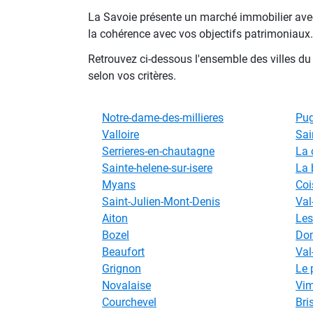
La Savoie présente un marché immobilier avec
la cohérence avec vos objectifs patrimoniaux.
Retrouvez ci-dessous l'ensemble des villes d
selon vos critères.
Notre-dame-des-millieres
Pug
Valloire
Sai
Serrieres-en-chautagne
La
Sainte-helene-sur-isere
La 
Myans
Coi
Saint-Julien-Mont-Denis
Val
Aiton
Les
Bozel
Do
Beaufort
Val
Grignon
Le 
Novalaise
Vim
Courchevel
Bri