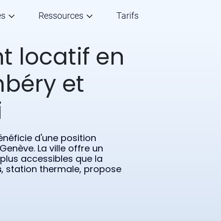
és
Ressources
Tarifs
 locatif en
béry et
i
énéficie d'une position
Genève. La ville offre un
 plus accessibles que la
s
, station thermale, propose