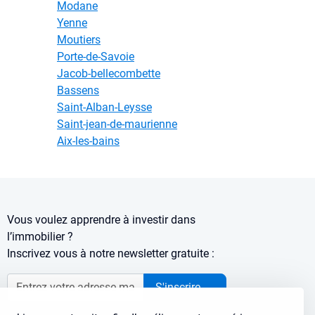
Modane
Yenne
Moutiers
Porte-de-Savoie
Jacob-bellecombette
Bassens
Saint-Alban-Leysse
Saint-jean-de-maurienne
Aix-les-bains
Vous voulez apprendre à investir dans
l’immobilier ?
Inscrivez vous à notre newsletter gratuite :
S'inscrire
→