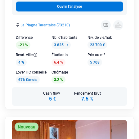
Ouvrir l'analyse
La Plagne Tarentaise (73210)
Différence
Nb. d'habitants
Niv. de vie/hab
-21 %
3 825
23 700 €
Rend. ville
Étudiants
Prix au m²
4 %
6.4 %
5 708
Loyer HC conseillé
Chômage
676 €/mois
3.2 %
Cash flow
Rendement brut
-5 €
7.5 %
Nouveau