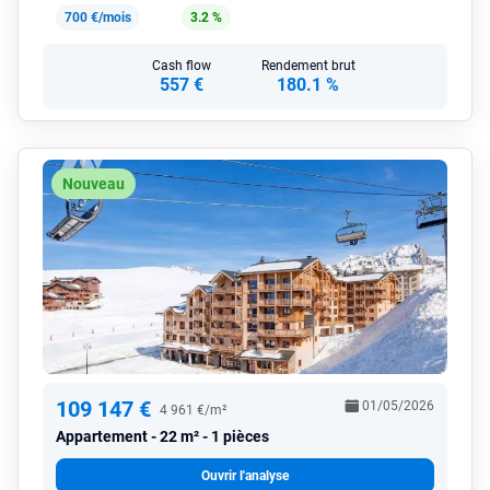
700 €/mois
3.2 %
Cash flow
Rendement brut
557 €
180.1 %
Nouveau
109 147 €
01/05/2026
4 961 €/m²
Appartement
22 m² - 1 pièces
Ouvrir l'analyse