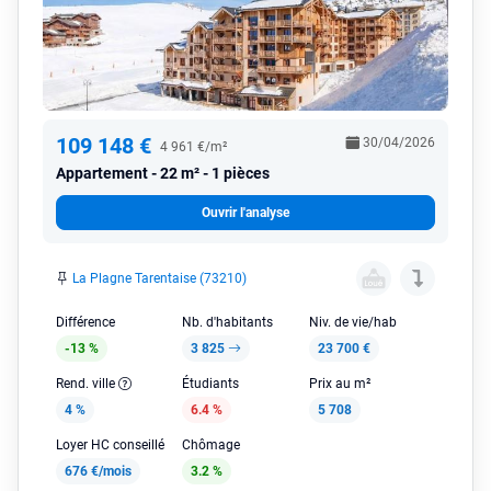
109 148 €
30/04/2026
4 961 €/m²
Appartement
22 m² - 1 pièces
Ouvrir l'analyse
La Plagne Tarentaise (73210)
Différence
Nb. d'habitants
Niv. de vie/hab
-13 %
3 825
23 700 €
Rend. ville
Étudiants
Prix au m²
4 %
6.4 %
5 708
Loyer HC conseillé
Chômage
676 €/mois
3.2 %