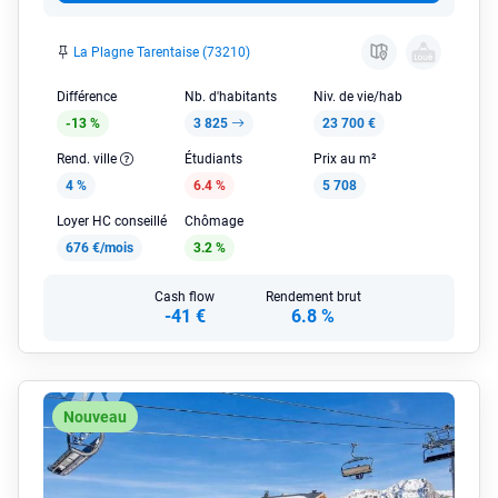
La Plagne Tarentaise (73210)
Différence
Nb. d'habitants
Niv. de vie/hab
-13 %
3 825
23 700 €
Rend. ville
Étudiants
Prix au m²
4 %
6.4 %
5 708
Loyer HC conseillé
Chômage
676 €/mois
3.2 %
Cash flow
Rendement brut
-41 €
6.8 %
Nouveau