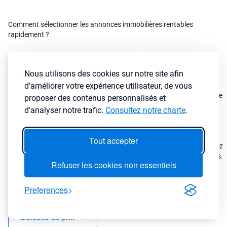
Comment sélectionner les annonces immobilières rentables
rapidement ?
Notre moteur de recherche immobilier vous permet de cibler
rapidement les meilleures opportunités grâce à des filtres puissants
Nous utilisons des cookies sur notre site afin
et précis pensé par des investisseurs pour des investisseurs
d’améliorer votre expérience utilisateur, de vous
En tant que véritable
agrégateur d’annonces immo
, LyBox centralise
proposer des contenus personnalisés et
les offres issues de centaines de sites pour vous éviter de les
d’analyser notre trafic.
Consultez notre charte
.
consulter une à une.
Affinez vos résultats avec plus de 30 critères disponibles pour filtrer
Tout accepter
par ville, prix, rendement, cash-flow, type de bien ou surface et laissez
notre agrégateur immobilier détecter les annonces les plus rentables.
Refuser les cookies non essentiels
Annonces immobilières urgentes
→
Preferences
Baisses de prix
→