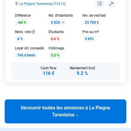
La Plagne Tarentaise (73210)
Différence
Nb. d'habitants
Niv. de vie/hab
-63 %
3 825
23 700 €
Rend. ville
Étudiants
Prix au m²
4 %
6.4 %
3 691
Loyer HC conseillé
Chômage
745 €/mois
3.2 %
Cash flow
Rendement brut
116 €
9.2 %
Découvrir toutes les annonces à La Plagne
Tarentaise
→