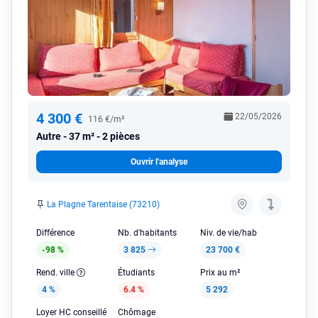
4 300 €
22/05/2026
116 €/m²
Autre
37 m² - 2 pièces
Ouvrir l'analyse
La Plagne Tarentaise (73210)
Différence
Nb. d'habitants
Niv. de vie/hab
-98 %
3 825
23 700 €
Rend. ville
Étudiants
Prix au m²
4 %
6.4 %
5 292
Loyer HC conseillé
Chômage