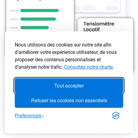
Nous utilisons des cookies sur notre site afin
d’améliorer votre expérience utilisateur, de vous
proposer des contenus personnalisés et
d’analyser notre trafic.
Consultez notre charte
.
Un investisseur doit essayer d'acheter sous le prix du marché mais
Tout accepter
doit aussi connaître les loyers que vous pouvez appliquer dans la
ville en fonction de l’état et des prestations de votre bien.
Refuser les cookies non essentiels
LyBox analyse des millions d’annonces de locations afin de
Preferences
modéliser les loyers de la ville en fonction du type de bien
(appartement ou maison) mais aussi de la typologie (studio, T2, T3,
T4, T5 ...) et du mode de location choisi (meublé ou vide).