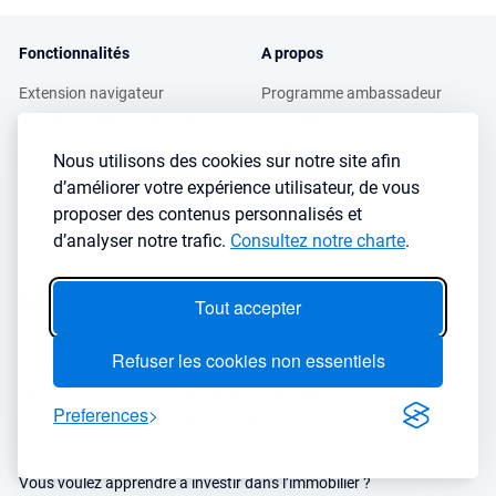
Fonctionnalités
A propos
Extension navigateur
Programme ambassadeur
Simulateur d’investissement
Avis client
locatif
Podcasts et Interviews
Nous utilisons des cookies sur notre site afin
Moteur de recherche immobilier
Presse
d’améliorer votre expérience utilisateur, de vous
Analyse de ville
FAQ
proposer des contenus personnalisés et
Blog investissement
d’analyser notre trafic.
Consultez notre charte
.
Offres professionnels
Guides
Tout accepter
Stratégie de location
Finance de l'immobilier
Refuser les cookies non essentiels
Guide immobilier
Crédit immobilier
Gestion locative
Simulateurs immobilier
Preferences
Fiscalité immobilière
Lybox vs DVF
Vous voulez apprendre à investir dans l’immobilier ?