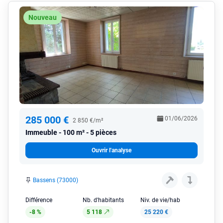
Nouveau
285 000 €
01/06/2026
2 850 €/m²
Immeuble
100 m² - 5 pièces
Ouvrir l'analyse
Bassens (73000)
Différence
Nb. d'habitants
Niv. de vie/hab
-8 %
5 118
25 220 €