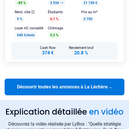
-85 %
2 536
21 740 €
Rend. ville
Étudiants
Prix au m²
9 %
6.7 %
2 750
Loyer HC conseillé
Chômage
640 €/mois
5.2 %
Cash flow
Rendement brut
374 €
20.8 %
Découvrir toutes les annonces à La Léchère
→
Explication détaillée
en vidéo
Découvrez la vidéo réalisée par LyBox : "Quelle stratégie