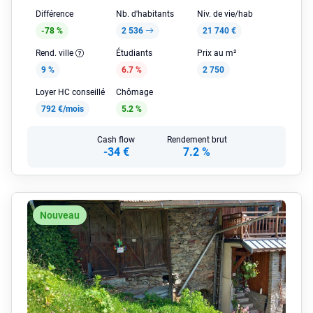
Différence
Nb. d'habitants
Niv. de vie/hab
-78 %
2 536
21 740 €
Rend. ville
Étudiants
Prix au m²
9 %
6.7 %
2 750
Loyer HC conseillé
Chômage
792 €/mois
5.2 %
Cash flow
Rendement brut
-34 €
7.2 %
Nouveau