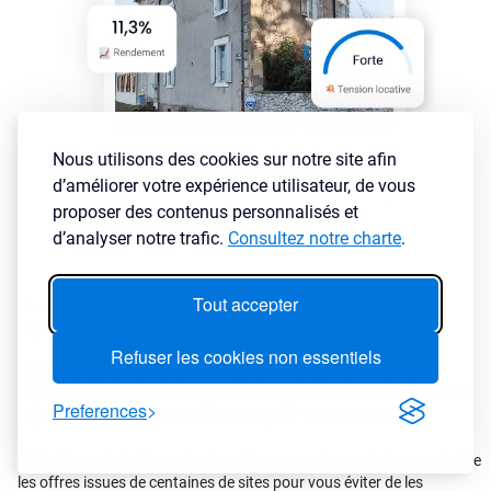
Nous utilisons des cookies sur notre site afin
d’améliorer votre expérience utilisateur, de vous
proposer des contenus personnalisés et
d’analyser notre trafic.
Consultez notre charte
.
Tout accepter
Comment sélectionner les annonces immobilières rentables
rapidement ?
Refuser les cookies non essentiels
Notre moteur de recherche immobilier vous permet de cibler
rapidement les meilleures opportunités grâce à des filtres puissants
Preferences
et précis pensé par des investisseurs pour des investisseurs
En tant que véritable
agrégateur d’annonces immo
, LyBox centralise
les offres issues de centaines de sites pour vous éviter de les