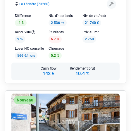
La Léchère (73260)
Différence
Nb. d'habitants
Niv. de vie/hab
-1 %
2 536
21 740 €
Rend. ville
Étudiants
Prix au m²
9 %
6.7 %
2 750
Loyer HC conseillé
Chômage
566 €/mois
5.2 %
Cash flow
Rendement brut
142 €
10.4 %
Nouveau