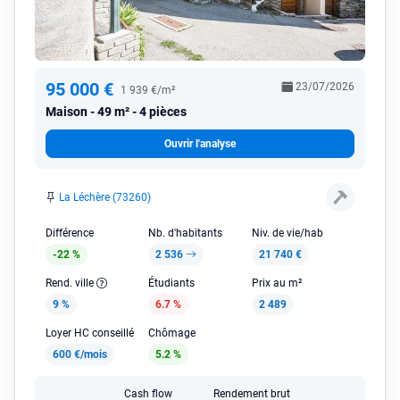
95 000 €
23/07/2026
1 939 €/m²
Maison
49 m² - 4 pièces
Ouvrir l'analyse
La Léchère (73260)
Différence
Nb. d'habitants
Niv. de vie/hab
-22 %
2 536
21 740 €
Rend. ville
Étudiants
Prix au m²
9 %
6.7 %
2 489
Loyer HC conseillé
Chômage
600 €/mois
5.2 %
Cash flow
Rendement brut