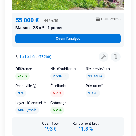
55 000 €
18/05/2026
1 447 €/m²
Maison
38 m² - 1 pièces
Ouvrir l'analyse
La Léchère (73260)
Différence
Nb. d'habitants
Niv. de vie/hab
-47 %
2 536
21 740 €
Rend. ville
Étudiants
Prix au m²
9 %
6.7 %
2 750
Loyer HC conseillé
Chômage
586 €/mois
5.2 %
Cash flow
Rendement brut
193 €
11.8 %