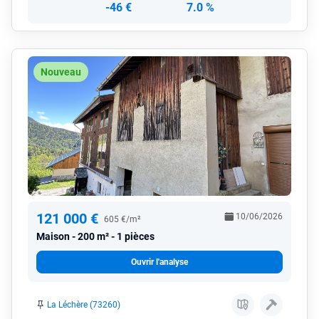
-46 €
7.0 %
Nouveau
121 000 €
10/06/2026
605 €/m²
Maison
200 m² - 1 pièces
Ouvrir l'analyse
La Léchère (73260)