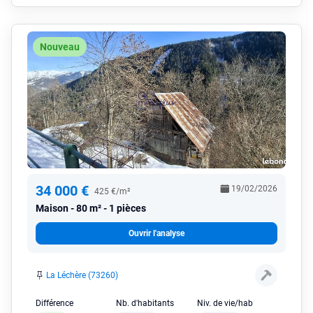
Nouveau
34 000 €
19/02/2026
425 €/m²
Maison
80 m² - 1 pièces
Ouvrir l'analyse
La Léchère (73260)
Différence
Nb. d'habitants
Niv. de vie/hab