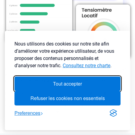
Nous utilisons des cookies sur notre site afin
d’améliorer votre expérience utilisateur, de vous
proposer des contenus personnalisés et
d’analyser notre trafic.
Consultez notre charte
.
Un investisseur doit essayer d'acheter sous le prix du marché mais
doit aussi connaître les loyers que vous pouvez appliquer dans la
ville en fonction de l’état et des prestations de votre bien.
Tout accepter
LyBox analyse des millions d’annonces de locations afin de
Refuser les cookies non essentiels
modéliser les loyers de la ville en fonction du type de bien
(appartement ou maison) mais aussi de la typologie (studio, T2, T3,
T4, T5 ...) et du mode de location choisi (meublé ou vide).
Preferences