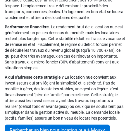
demande locale. Les familles recherchent des T3-T4 avec de
l'espace. L'emplacement reste déterminant : proximité des
transports, commerces, écoles. Un logement en bon état se louera
rapidement et attirera des locataires de qualité.
Performance financière.
Le rendement brut de la location nue est
généralement un peu en dessous du meublé, mais les locataires
restent plus longtemps. Cette stabilité réduit les frais de vacance et
de remise en état. Fiscalement, le régime du déficit foncier permet
de déduire les travaux du revenu global (jusqu'à 10 700 €/an), ce
qui peut être très avantageux en cas de rénovation importante.
Sans travaux, le micro-foncier (30% d'abattement) convient aux
situations simples.
À qui s'adresse cette stratégie ?
La location nue convient aux
investisseurs qui privilégient la simplicité et la sérénité. Pas de
mobilier à gérer, des locataires stables, une gestion légère : c'est
l'investissement "père de famille" par excellence. Cette stratégie
attire aussi les investisseurs ayant des travaux importants à
réaliser (déficit foncier avantageux) ou ceux qui ne souhaitent pas
s'impliquer dans la gestion active du meublé. La demande locale
(actifs, familles) assure un bon niveau de locataires potentiels.
Rechercher un bien pour location nue à Mouxy