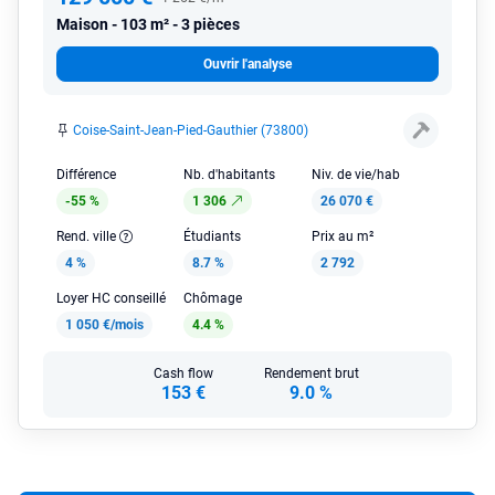
Maison
103 m² - 3 pièces
Ouvrir l'analyse
Coise-Saint-Jean-Pied-Gauthier (73800)
Différence
Nb. d'habitants
Niv. de vie/hab
-55 %
1 306
26 070 €
Rend. ville
Étudiants
Prix au m²
4 %
8.7 %
2 792
Loyer HC conseillé
Chômage
1 050 €/mois
4.4 %
Cash flow
Rendement brut
153 €
9.0 %