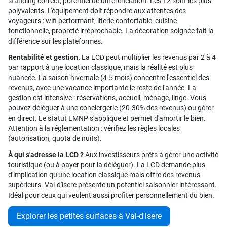
standing correct, potentiel de différenciation. Les T2 sont les plus
polyvalents. L'équipement doit répondre aux attentes des
voyageurs : wifi performant, literie confortable, cuisine
fonctionnelle, propreté irréprochable. La décoration soignée fait la
différence sur les plateformes.
Rentabilité et gestion.
La LCD peut multiplier les revenus par 2 à 4
par rapport à une location classique, mais la réalité est plus
nuancée. La saison hivernale (4-5 mois) concentre l'essentiel des
revenus, avec une vacance importante le reste de l'année. La
gestion est intensive : réservations, accueil, ménage, linge. Vous
pouvez déléguer à une conciergerie (20-30% des revenus) ou gérer
en direct. Le statut LMNP s'applique et permet d'amortir le bien.
Attention à la réglementation : vérifiez les règles locales
(autorisation, quota de nuits).
À qui s'adresse la LCD ?
Aux investisseurs prêts à gérer une activité
touristique (ou à payer pour la déléguer). La LCD demande plus
d'implication qu'une location classique mais offre des revenus
supérieurs. Val-d'isere présente un potentiel saisonnier intéressant.
Idéal pour ceux qui veulent aussi profiter personnellement du bien.
Explorer les petites surfaces à Val-d'isere