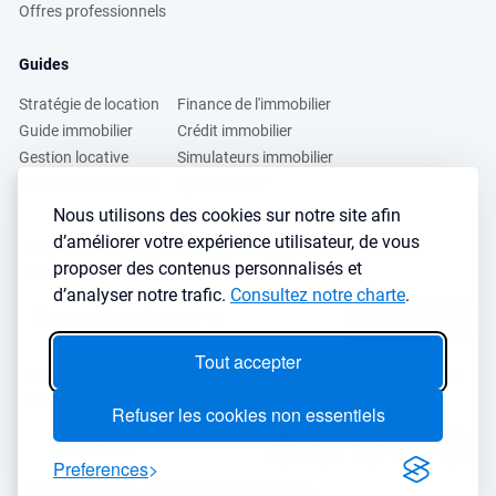
Offres professionnels
Guides
Stratégie de location
Finance de l'immobilier
Guide immobilier
Crédit immobilier
Gestion locative
Simulateurs immobilier
Fiscalité immobilière
Lybox vs DVF
Nous utilisons des cookies sur notre site afin
d’améliorer votre expérience utilisateur, de vous
Vous voulez apprendre à investir dans l’immobilier ?
proposer des contenus personnalisés et
Inscrivez vous à notre newsletter gratuite :
d’analyser notre trafic.
Consultez notre charte
.
S'inscrire
→
Tout accepter
Le seul outil qu’il vous faut pour trouvez des biens rentables sans
sacrifier votre temps libre
Refuser les cookies non essentiels
Preferences
COPYRIGHT © 2026. ALL RIGHTS RESERVED LyBox