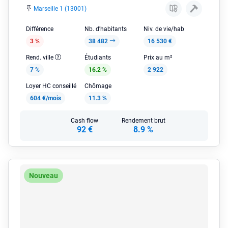
Marseille 1 (13001)
Différence
Nb. d'habitants
Niv. de vie/hab
3 %
38 482
16 530 €
Rend. ville
Étudiants
Prix au m²
7 %
16.2 %
2 922
Loyer HC conseillé
Chômage
604 €/mois
11.3 %
Cash flow
Rendement brut
92 €
8.9 %
Nouveau