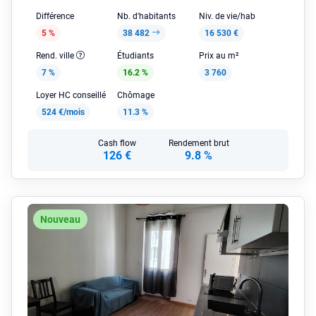
Différence
Nb. d'habitants
Niv. de vie/hab
5 %
38 482
16 530 €
Rend. ville
Étudiants
Prix au m²
7 %
16.2 %
3 760
Loyer HC conseillé
Chômage
524 €/mois
11.3 %
Cash flow
Rendement brut
126 €
9.8 %
Nouveau