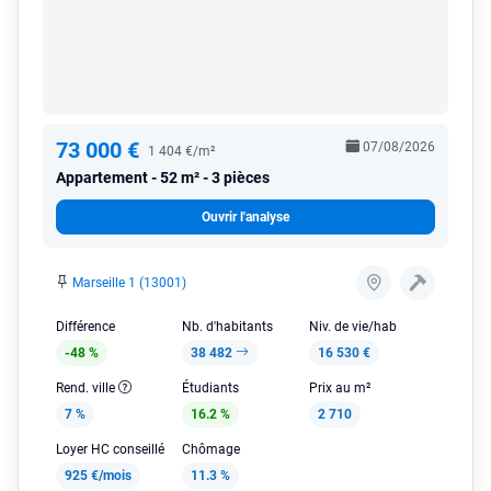
73 000 €
07/08/2026
1 404 €/m²
Appartement
52 m² - 3 pièces
Ouvrir l'analyse
Marseille 1 (13001)
Différence
Nb. d'habitants
Niv. de vie/hab
-48 %
38 482
16 530 €
Rend. ville
Étudiants
Prix au m²
7 %
16.2 %
2 710
Loyer HC conseillé
Chômage
925 €/mois
11.3 %