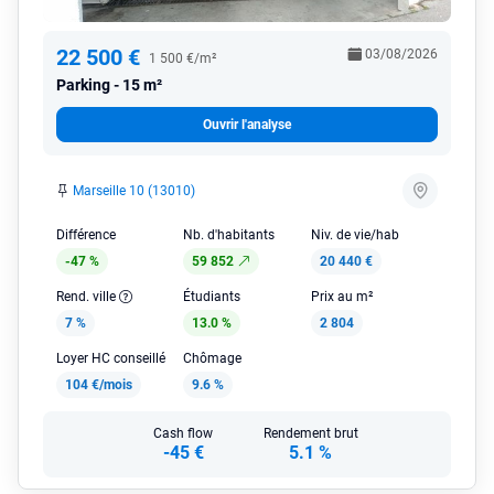
22 500 €
03/08/2026
1 500 €/m²
Parking
15 m²
Ouvrir l'analyse
Marseille 10 (13010)
Différence
Nb. d'habitants
Niv. de vie/hab
-47 %
59 852
20 440 €
Rend. ville
Étudiants
Prix au m²
7 %
13.0 %
2 804
Loyer HC conseillé
Chômage
104 €/mois
9.6 %
Cash flow
Rendement brut
-45 €
5.1 %