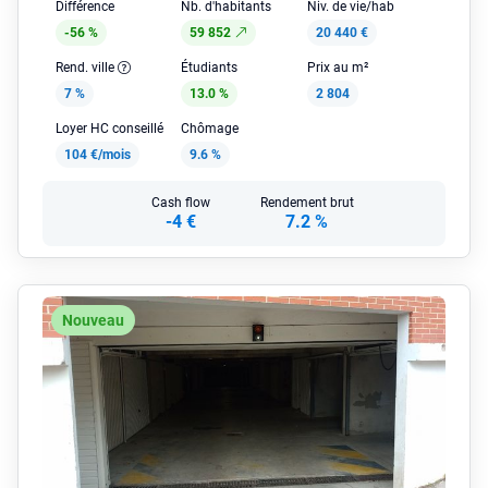
Différence
Nb. d'habitants
Niv. de vie/hab
-56 %
59 852
20 440 €
Rend. ville
Étudiants
Prix au m²
7 %
13.0 %
2 804
Loyer HC conseillé
Chômage
104 €/mois
9.6 %
Cash flow
Rendement brut
-4 €
7.2 %
Nouveau