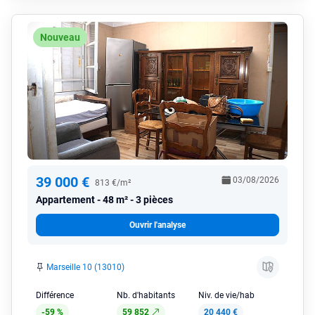
Nouveau
39 000 €
03/08/2026
813 €/m²
Appartement
48 m² - 3 pièces
Ouvrir l'analyse
Marseille 10 (13010)
Différence
Nb. d'habitants
Niv. de vie/hab
-59 %
59 852
20 440 €