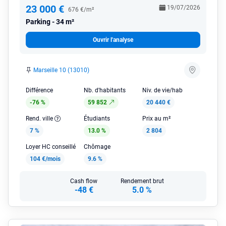
23 000 €
19/07/2026
676 €/m²
Parking
34 m²
Ouvrir l'analyse
Marseille 10 (13010)
Différence
Nb. d'habitants
Niv. de vie/hab
-76 %
59 852
20 440 €
Rend. ville
Étudiants
Prix au m²
7 %
13.0 %
2 804
Loyer HC conseillé
Chômage
104 €/mois
9.6 %
Cash flow
Rendement brut
-48 €
5.0 %