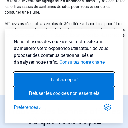
En tant que véritable
agrégateur d’annonces immo
, LyBox centralise
les offres issues de centaines de sites pour vous éviter de les
consulter une à une.
Affinez vos résultats avec plus de 30 critères disponibles pour filtrer
par ville, prix, rendement, cash-flow, type de bien ou surface et laissez
notre agrégateur immobilier détecter les annonces les plus rentables.
Nous utilisons des cookies sur notre site afin
d’améliorer votre expérience utilisateur, de vous
Annonces immobilières urgentes
→
proposer des contenus personnalisés et
d’analyser notre trafic.
Consultez notre charte
.
Baisses de prix
→
Tout accepter
Refuser les cookies non essentiels
Preferences
Trouvez des bonnes affaires
où que vous soyez