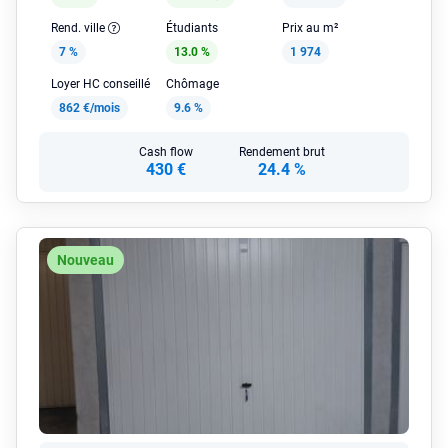
Rend. ville
Étudiants
Prix au m²
7 %
13.0 %
1 974
Loyer HC conseillé
Chômage
862 €/mois
9.6 %
Cash flow
Rendement brut
430 €
24.4 %
Nouveau