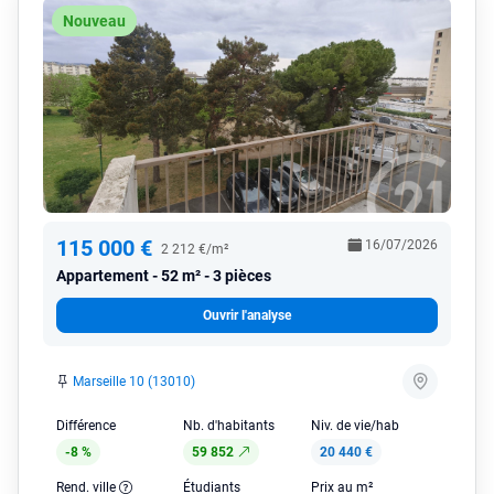
Nouveau
115 000 €
16/07/2026
2 212 €/m²
Appartement
52 m² - 3 pièces
Ouvrir l'analyse
Marseille 10 (13010)
Différence
Nb. d'habitants
Niv. de vie/hab
-8 %
59 852
20 440 €
Rend. ville
Étudiants
Prix au m²