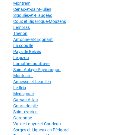
Montrem
Cenac-et-saint-julien
Sigoulès-et-Flaugeac
Coux et Bigaroque-Mouzens
Lembras
Thenon
Antonne-et-trigonant
La coquille
Pays de Belvès
Le pizou
Lamothe-montravel
Saint Aulaye-Puymangou
Montcaret
Annesse-et-beaulieu
Le fleix
Mensignac
Carsac-Aillac
Cours-de-pile
Saint-cyprien
Gardonne
Val de Louyre et Caudeau
Sorges et Ligueux en Périgord