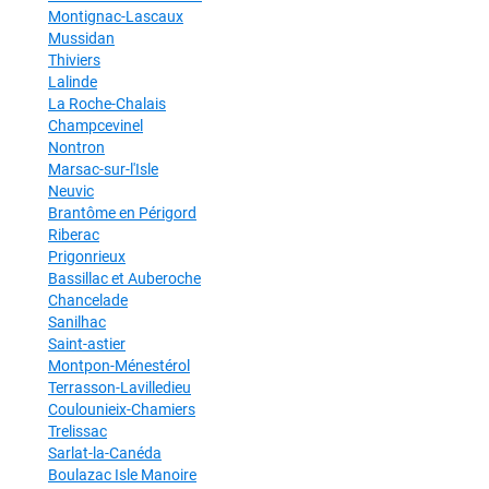
Montignac-Lascaux
Mussidan
Thiviers
Lalinde
La Roche-Chalais
Champcevinel
Nontron
Marsac-sur-l'Isle
Neuvic
Brantôme en Périgord
Riberac
Prigonrieux
Bassillac et Auberoche
Chancelade
Sanilhac
Saint-astier
Montpon-Ménestérol
Terrasson-Lavilledieu
Coulounieix-Chamiers
Trelissac
Sarlat-la-Canéda
Boulazac Isle Manoire