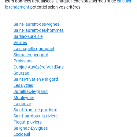
leurs données actualisées. Chaque fiche vous permettra de
calculer
le rendement
potentiel selon vos critères.
Saint-laurent-des-vignes
Saint-laurent-des-hommes
Sarliac-sur-l'isle
Velines
La chapelle-gonaguet
Siorac-en-perigord
Proissans
Cubjac-Auvézère-Val d'Ans
Sourzac
Saint Privat en Périgord
Les Eyzies
Jumilhac-le-grand
Mouleydier
La douze
Saint-front-de-pradoux
Saint-pardoux-la-riviere
Piegut-pluviers
Salignac-Eyvigues
Excideuil