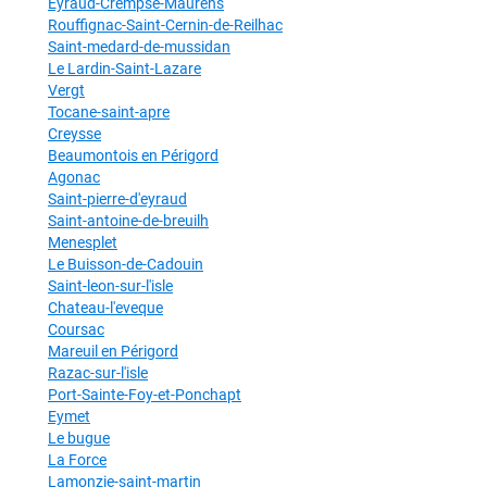
Eyraud-Crempse-Maurens
Rouffignac-Saint-Cernin-de-Reilhac
Saint-medard-de-mussidan
Le Lardin-Saint-Lazare
Vergt
Tocane-saint-apre
Creysse
Beaumontois en Périgord
Agonac
Saint-pierre-d'eyraud
Saint-antoine-de-breuilh
Menesplet
Le Buisson-de-Cadouin
Saint-leon-sur-l'isle
Chateau-l'eveque
Coursac
Mareuil en Périgord
Razac-sur-l'isle
Port-Sainte-Foy-et-Ponchapt
Eymet
Le bugue
La Force
Lamonzie-saint-martin