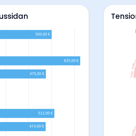
Mussidan
Tensio