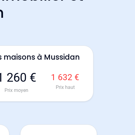
n
s maisons à Mussidan
1 260 €
1 632 €
Prix haut
Prix moyen