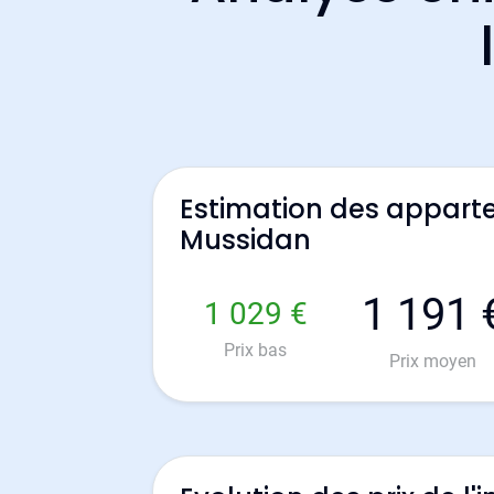
Estimation des appart
Mussidan
1 191 
1 029 €
Prix bas
Prix moyen