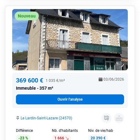
Nouveau
369 600 €
03/06/2026
1 035 €/m²
Immeuble
357 m²
Ouvrir l'analyse
Le Lardin-Saint-Lazare (24570)
Différence
Nb. d'habitants
Niv. de vie/hab
-23 %
1 666
20 390 €