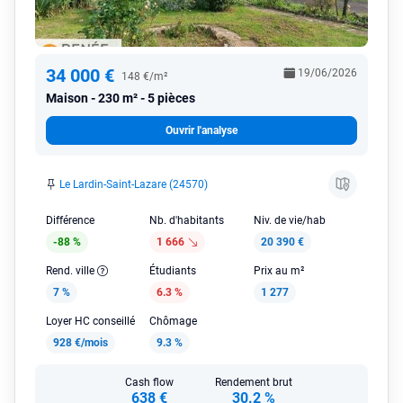
34 000 €
19/06/2026
148 €/m²
Maison
230 m² - 5 pièces
Ouvrir l'analyse
Le Lardin-Saint-Lazare (24570)
Différence
Nb. d'habitants
Niv. de vie/hab
-88 %
1 666
20 390 €
Rend. ville
Étudiants
Prix au m²
7 %
6.3 %
1 277
Loyer HC conseillé
Chômage
928 €/mois
9.3 %
Cash flow
Rendement brut
638 €
30.2 %