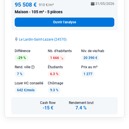
95 508 €
31/05/2026
910 €/m²
Maison
105 m² - 5 pièces
Ouvrir l'analyse
Le Lardin-Saint-Lazare (24570)
Différence
Nb. d'habitants
Niv. de vie/hab
-29 %
1 666
20 390 €
Rend. ville
Étudiants
Prix au m²
7 %
6.3 %
1 277
Loyer HC conseillé
Chômage
642 €/mois
9.3 %
Cash flow
Rendement brut
-15 €
7.4 %