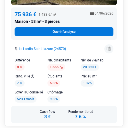
75 936 €
04/06/2026
1 433 €/m²
Maison
53 m² - 3 pièces
Ouvrir l'analyse
Le Lardin-Saint-Lazare (24570)
Différence
Nb. d'habitants
Niv. de vie/hab
8 %
1 666
20 390 €
Rend. ville
Étudiants
Prix au m²
7 %
6.3 %
1 325
Loyer HC conseillé
Chômage
523 €/mois
9.3 %
Cash flow
Rendement brut
3 €
7.6 %