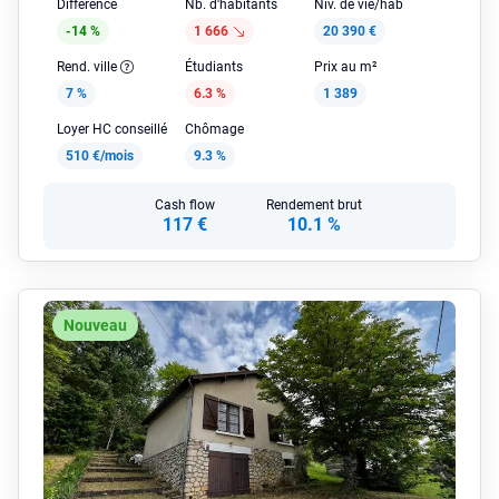
Différence
Nb. d'habitants
Niv. de vie/hab
-14 %
1 666
20 390 €
Rend. ville
Étudiants
Prix au m²
7 %
6.3 %
1 389
Loyer HC conseillé
Chômage
510 €/mois
9.3 %
Cash flow
Rendement brut
117 €
10.1 %
Nouveau