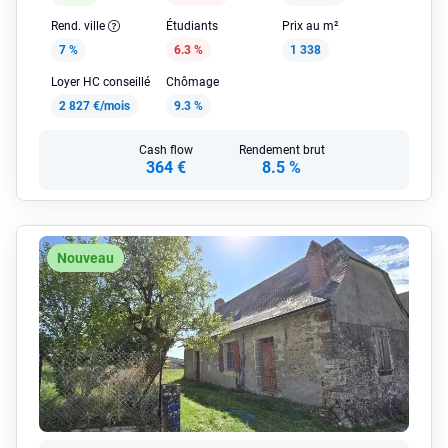
Rend. ville
Étudiants
Prix au m²
7 %
6.3 %
1 338
Loyer HC conseillé
Chômage
2 827 €/mois
9.3 %
Cash flow
Rendement brut
364 €
8.5 %
Nouveau