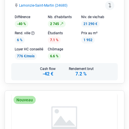
Lamonzie-Saint-Martin (24680)
Différence
Nb. d'habitants
Niv. de vie/hab
-40 %
2 745
21 290 €
Rend. ville
Étudiants
Prix au m²
6 %
7.1 %
1 952
Loyer HC conseillé
Chômage
776 €/mois
6.6 %
Cash flow
Rendement brut
-42 €
7.2 %
Nouveau