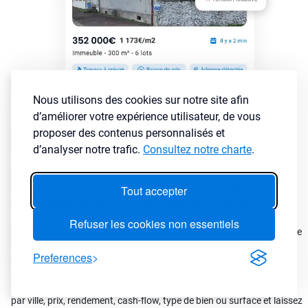
Nous utilisons des cookies sur notre site afin
d’améliorer votre expérience utilisateur, de vous
proposer des contenus personnalisés et
Comment sélectionner les annonces immobilières rentables
d’analyser notre trafic.
Consultez notre charte
.
rapidement ?
Notre moteur de recherche immobilier vous permet de cibler
Tout accepter
rapidement les meilleures opportunités grâce à des filtres puissants
et précis pensé par des investisseurs pour des investisseurs
Refuser les cookies non essentiels
En tant que véritable
agrégateur d’annonces immo
, LyBox centralise
les offres issues de centaines de sites pour vous éviter de les
Preferences
consulter une à une.
Affinez vos résultats avec plus de 30 critères disponibles pour filtrer
par ville, prix, rendement, cash-flow, type de bien ou surface et laissez