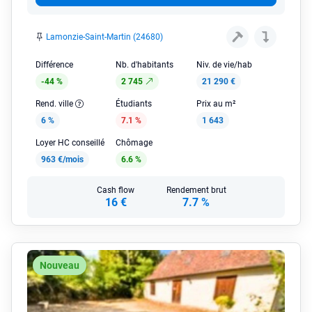
Lamonzie-Saint-Martin (24680)
Différence
Nb. d'habitants
Niv. de vie/hab
-44 %
2 745
21 290 €
Rend. ville
Étudiants
Prix au m²
6 %
7.1 %
1 643
Loyer HC conseillé
Chômage
963 €/mois
6.6 %
Cash flow
Rendement brut
16 €
7.7 %
Nouveau