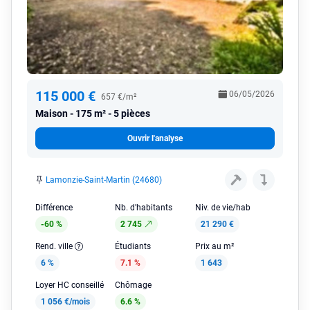
115 000 €
06/05/2026
657 €/m²
Maison
175 m² - 5 pièces
Ouvrir l'analyse
Lamonzie-Saint-Martin (24680)
Différence
Nb. d'habitants
Niv. de vie/hab
-60 %
2 745
21 290 €
Rend. ville
Étudiants
Prix au m²
6 %
7.1 %
1 643
Loyer HC conseillé
Chômage
1 056 €/mois
6.6 %