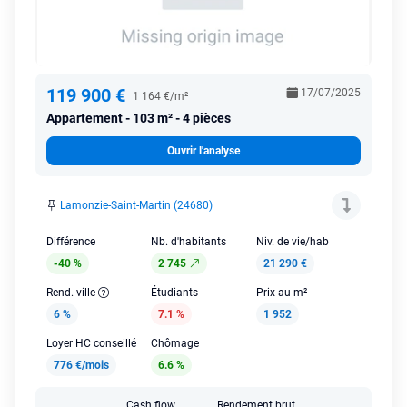
119 900 €
17/07/2025
1 164 €/m²
Appartement
103 m² - 4 pièces
Ouvrir l'analyse
Lamonzie-Saint-Martin (24680)
Différence
Nb. d'habitants
Niv. de vie/hab
-40 %
2 745
21 290 €
Rend. ville
Étudiants
Prix au m²
6 %
7.1 %
1 952
Loyer HC conseillé
Chômage
776 €/mois
6.6 %
Cash flow
Rendement brut