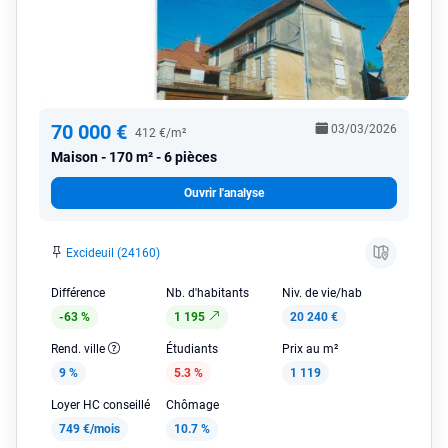
70 000 €
03/03/2026
412 €/m²
Maison
170 m² - 6 pièces
Ouvrir l'analyse
Excideuil (24160)
Différence
Nb. d'habitants
Niv. de vie/hab
-63 %
1 195
20 240 €
Rend. ville
Étudiants
Prix au m²
9 %
5.3 %
1 119
Loyer HC conseillé
Chômage
749 €/mois
10.7 %