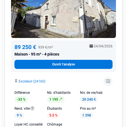
89 250 €
24/04/2026
939 €/m²
Maison
95 m² - 4 pièces
Ouvrir l'analyse
Excideuil (24160)
Différence
Nb. d'habitants
Niv. de vie/hab
-33 %
1 195
20 240 €
Rend. ville
Étudiants
Prix au m²
9 %
5.3 %
1 398
Loyer HC conseillé
Chômage