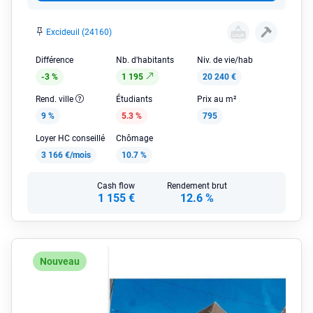
Excideuil (24160)
Différence
Nb. d'habitants
Niv. de vie/hab
-3 %
1 195
20 240 €
Rend. ville
Étudiants
Prix au m²
9 %
5.3 %
795
Loyer HC conseillé
Chômage
3 166 €/mois
10.7 %
Cash flow
Rendement brut
1 155 €
12.6 %
Nouveau