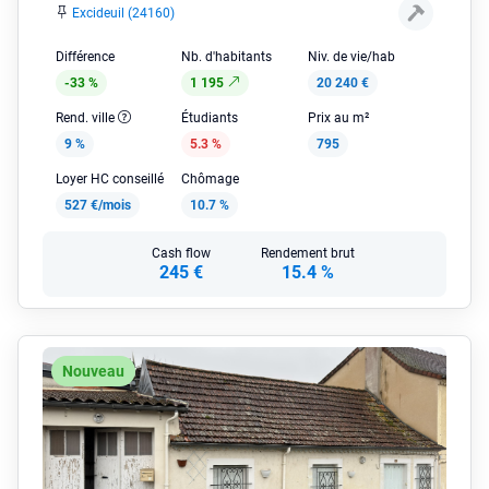
Excideuil (24160)
Différence
Nb. d'habitants
Niv. de vie/hab
-33 %
1 195
20 240 €
Rend. ville
Étudiants
Prix au m²
9 %
5.3 %
795
Loyer HC conseillé
Chômage
527 €/mois
10.7 %
Cash flow
Rendement brut
245 €
15.4 %
Nouveau