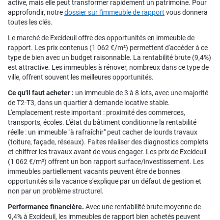
active, mais elle peut transformer rapidement un patrimoine. Pour
approfondir, notre
dossier sur l'immeuble de rapport
vous donnera
toutes les clés.
Le marché de Excideuil offre des opportunités en immeuble de
rapport. Les prix contenus (1 062 €/m²) permettent d'accéder à ce
type de bien avec un budget raisonnable. La rentabilité brute (9,4%)
est attractive. Les immeubles à rénover, nombreux dans ce type de
ville, offrent souvent les meilleures opportunités.
Ce qu'il faut acheter :
un immeuble de 3 à 8 lots, avec une majorité
de T2-T3, dans un quartier à demande locative stable.
L'emplacement reste important : proximité des commerces,
transports, écoles. L'état du bâtiment conditionne la rentabilité
réelle : un immeuble "à rafraîchir" peut cacher de lourds travaux
(toiture, façade, réseaux). Faites réaliser des diagnostics complets
et chiffrer les travaux avant de vous engager. Les prix de Excideuil
(1 062 €/m²) offrent un bon rapport surface/investissement. Les
immeubles partiellement vacants peuvent être de bonnes
opportunités si la vacance s'explique par un défaut de gestion et
non par un problème structurel.
Performance financière.
Avec une rentabilité brute moyenne de
9,4% à Excideuil, les immeubles de rapport bien achetés peuvent