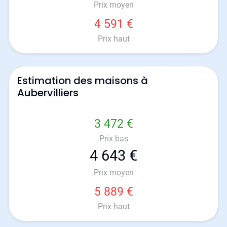
Prix moyen
4 591 €
Prix haut
Estimation des maisons à
Aubervilliers
3 472 €
Prix bas
4 643 €
Prix moyen
5 889 €
Prix haut