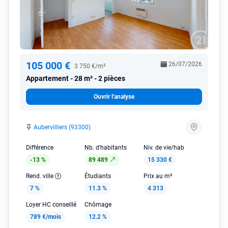
105 000 €
26/07/2026
3 750 €/m²
Appartement
28 m² - 2 pièces
Ouvrir l'analyse
Aubervilliers (93300)
Différence
Nb. d'habitants
Niv. de vie/hab
-13 %
89 489
15 330 €
Rend. ville
Étudiants
Prix au m²
7 %
11.3 %
4 313
Loyer HC conseillé
Chômage
789 €/mois
12.2 %