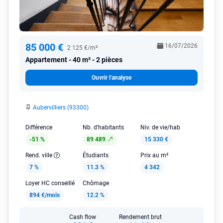
85 000 €
16/07/2026
2 125 €/m²
Appartement
40 m² - 2 pièces
Ouvrir l'analyse
Aubervilliers (93300)
Différence
Nb. d'habitants
Niv. de vie/hab
-51 %
89 489
15 330 €
Rend. ville
Étudiants
Prix au m²
7 %
11.3 %
4 342
Loyer HC conseillé
Chômage
894 €/mois
12.2 %
Cash flow
Rendement brut