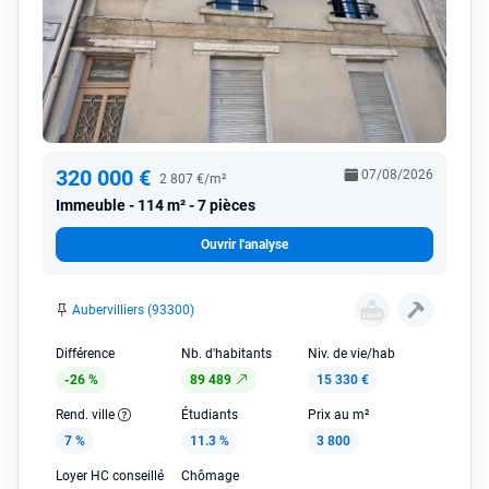
320 000 €
07/08/2026
2 807 €/m²
Immeuble
114 m² - 7 pièces
Ouvrir l'analyse
Aubervilliers (93300)
Différence
Nb. d'habitants
Niv. de vie/hab
-26 %
89 489
15 330 €
Rend. ville
Étudiants
Prix au m²
7 %
11.3 %
3 800
Loyer HC conseillé
Chômage