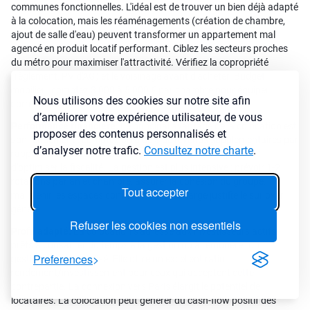
communes fonctionnelles. L'idéal est de trouver un bien déjà adapté
à la colocation, mais les réaménagements (création de chambre,
ajout de salle d'eau) peuvent transformer un appartement mal
agencé en produit locatif performant. Ciblez les secteurs proches
du métro pour maximiser l'attractivité. Vérifiez la copropriété
(règlement, PV d'AG) et le voisinage avant d'acheter. Budget
mobilier : comptez 3 000 à 5 000 € par chambre pour équiper
Nous utilisons des cookies sur notre site afin
correctement.
d’améliorer votre expérience utilisateur, de vous
Performance financière.
Le principal avantage de la colocation est
proposer des contenus personnalisés et
son rendement : comptez 30 à 60% de revenus supplémentaires par
d’analyser notre trafic.
Consultez notre charte
.
rapport à une location classique. Le régime LMNP permet
d'optimiser la fiscalité. La gestion est plus intensive : prévoir 1-2
rotations par an et chambre, assurer la cohésion du groupe,
Tout accepter
maintenir les espaces communs. Cette charge justifie le surloyer
généré.
Refuser les cookies non essentiels
Profil adapté.
La colocation s'adresse aux investisseurs actifs,
prêts à consacrer du temps à la gestion ou à rémunérer un
Preferences
gestionnaire spécialisé. Elle offre un excellent ratio
rendement/investissement pour ceux qui acceptent cette
contrepartie. La connexion vers Paris élargit le potentiel de
locataires. La colocation peut générer du cash-flow positif dès