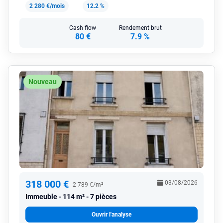
2 280 €/mois
12.2 %
Cash flow
Rendement brut
80 €
7.9 %
Nouveau
318 000 €
03/08/2026
2 789 €/m²
Immeuble
114 m² - 7 pièces
Ouvrir l'analyse