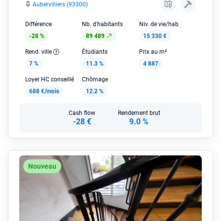
Aubervilliers (93300)
Différence
Nb. d'habitants
Niv. de vie/hab
-28 %
89 489
15 330 €
Rend. ville
Étudiants
Prix au m²
7 %
11.3 %
4 887
Loyer HC conseillé
Chômage
688 €/mois
12.2 %
Cash flow
Rendement brut
-28 €
9.0 %
Nouveau