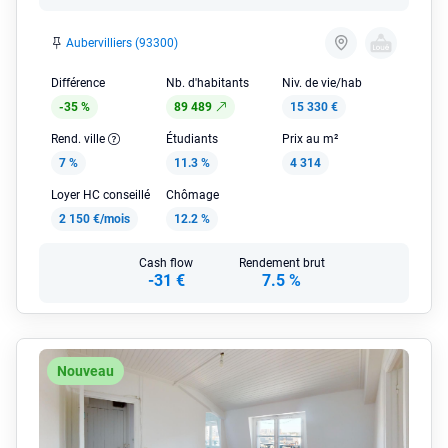
Aubervilliers (93300)
Différence
Nb. d'habitants
Niv. de vie/hab
-35 %
89 489
15 330 €
Rend. ville
Étudiants
Prix au m²
7 %
11.3 %
4 314
Loyer HC conseillé
Chômage
2 150 €/mois
12.2 %
Cash flow
Rendement brut
-31 €
7.5 %
Nouveau