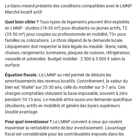
Le blanc-mesnil présente des conditions compatibles avec le LMNP.
Marché locatif actif.
Quel bien cibler ?
Tous types de logements peuvent être exploités
en LMNP : studios (18-30 m²) pour étudiants ou jeunes actifs, T2
(35-50 m²) pour couples ou professionnels en mobilité, T3+ pour
familles ou colocations. Le choix dépend de la demande locale.
L'équipement doit respecter la liste légale du meublé : literie, table,
chaises, rangements, luminaires, plaques de cuisson, réfrigérateur,
vaisselle et ustensiles. Budget mobilier : 2 500 à 5 000 € selon la
surface.
Équation fiscale.
Le LMNP au réel permet de déduire les
amortissements des revenus locatifs. Concrètement, la valeur du
bien est "étalée" sur 25-30 ans, celle du mobilier sur 5-7 ans. Ces
charges comptables réduisent la base imposable, souvent à zéro
pendant 10-15 ans. Le meublé attire aussi une demande spécifique
(étudiants, actifs en mobilité) et génère des loyers supérieurs.
Double avantage.
Pour quel investisseur ?
Le LMNP convient à ceux qui veulent
maximiser la rentabilité nette de leur investissement. L'avantage
fiscal est considérable pour les contribuables imposés dans les