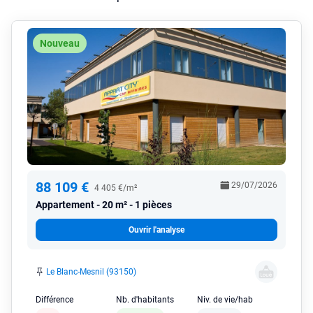
Nouveau
88 109 €
29/07/2026
4 405 €/m²
Appartement
20 m² - 1 pièces
Ouvrir l'analyse
Le Blanc-Mesnil (93150)
Différence
Nb. d'habitants
Niv. de vie/hab