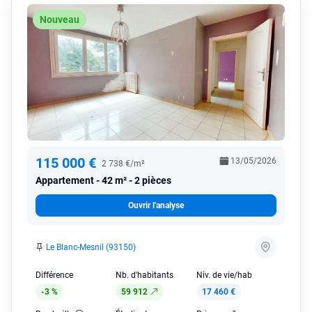
Nouveau
115 000 €
13/05/2026
2 738 €/m²
Appartement
42 m² - 2 pièces
Ouvrir l'analyse
Le Blanc-Mesnil (93150)
Différence
Nb. d'habitants
Niv. de vie/hab
-3 %
59 912
17 460 €