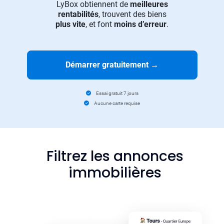
LyBox obtiennent de
meilleures
rentabilités
, trouvent des biens
plus vite
, et font
moins d’erreur
.
Démarrer gratuitement
→
Essai gratuit 7 jours
Aucune carte requise
Filtrez les annonces
immobilières