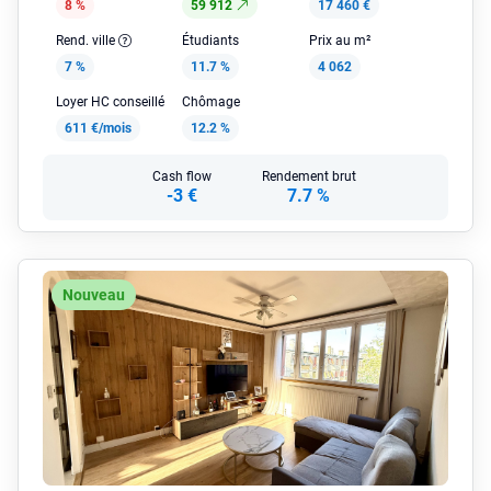
8 %
59 912
17 460 €
Rend. ville
Étudiants
Prix au m²
7 %
11.7 %
4 062
Loyer HC conseillé
Chômage
611 €/mois
12.2 %
Cash flow
Rendement brut
-3 €
7.7 %
Nouveau