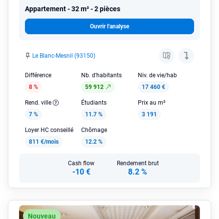
Appartement
32 m² - 2 pièces
Ouvrir l'analyse
Le Blanc-Mesnil (93150)
Différence
Nb. d'habitants
Niv. de vie/hab
8 %
59 912
17 460 €
Rend. ville
Étudiants
Prix au m²
7 %
11.7 %
3 191
Loyer HC conseillé
Chômage
811 €/mois
12.2 %
Cash flow
Rendement brut
-10 €
8.2 %
Nouveau