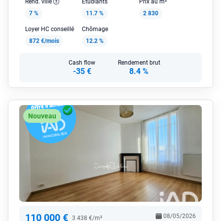
Rend. ville
Étudiants
Prix au m²
7 %
11.7 %
2 830
Loyer HC conseillé
Chômage
872 €/mois
12.2 %
Cash flow
Rendement brut
-35 €
8.4 %
Nouveau
110 000 €
08/05/2026
3 438 €/m²