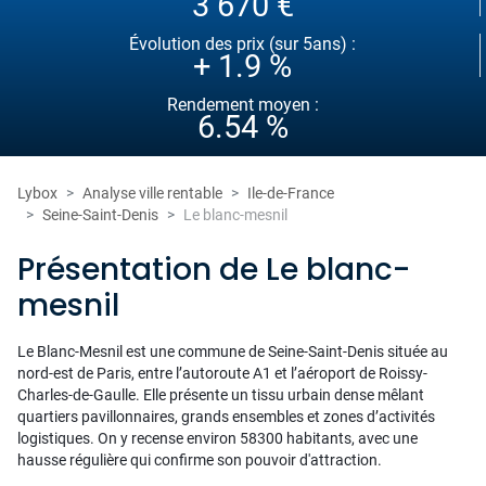
3 670 €
Évolution des prix (sur 5ans) :
+ 1.9 %
Rendement moyen :
6.54 %
Lybox
Analyse ville rentable
Ile-de-France
Seine-Saint-Denis
Le blanc-mesnil
Présentation de Le blanc-
mesnil
Le Blanc-Mesnil est une commune de Seine-Saint-Denis située au
nord-est de Paris, entre l’autoroute A1 et l’aéroport de Roissy-
Charles-de-Gaulle. Elle présente un tissu urbain dense mêlant
quartiers pavillonnaires, grands ensembles et zones d’activités
logistiques. On y recense environ 58300 habitants, avec une
hausse régulière qui confirme son pouvoir d'attraction.