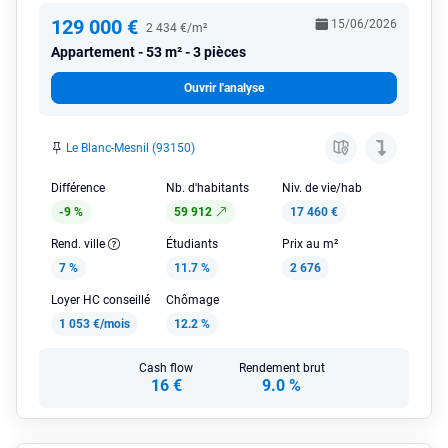
129 000 €
15/06/2026
2 434 €/m²
Appartement
53 m² - 3 pièces
Ouvrir l'analyse
Le Blanc-Mesnil (93150)
Différence
Nb. d'habitants
Niv. de vie/hab
-9 %
59 912
17 460 €
Rend. ville
Étudiants
Prix au m²
7 %
11.7 %
2 676
Loyer HC conseillé
Chômage
1 053 €/mois
12.2 %
Cash flow
Rendement brut
16 €
9.0 %