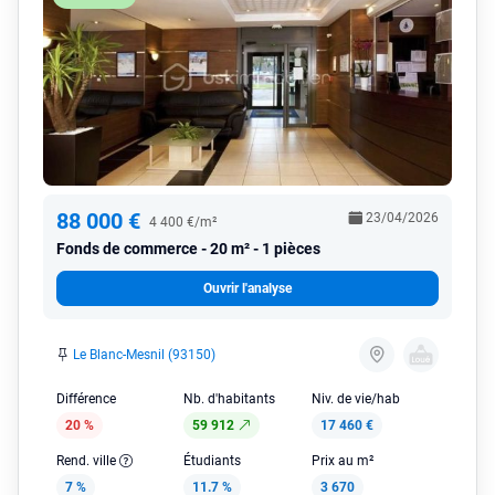
88 000 €
23/04/2026
4 400 €/m²
Fonds de commerce
20 m² - 1 pièces
Ouvrir l'analyse
Le Blanc-Mesnil (93150)
Différence
Nb. d'habitants
Niv. de vie/hab
20 %
59 912
17 460 €
Rend. ville
Étudiants
Prix au m²
7 %
11.7 %
3 670