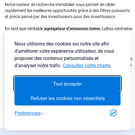
Notre moteur de recherche immobilier vous permet de cibler
rapidement les meilleures opportunités grâce à des filtres puissants
et précis pensé par des investisseurs pour des investisseurs
En tant que véritable
agrégateur d’annonces immo
, LyBox centralise
les offres issues de centaines de sites pour vous éviter de les
consulter une à une.
Nous utilisons des cookies sur notre site afin
d’améliorer votre expérience utilisateur, de vous
Affinez vos résultats avec plus de 30 critères disponibles pour filtrer
proposer des contenus personnalisés et
par ville, prix, rendement, cash-flow, type de bien ou surface et laissez
notre agrégateur immobilier détecter les annonces les plus rentables.
d’analyser notre trafic.
Consultez notre charte
.
Tout accepter
Annonces immobilières urgentes
→
Refuser les cookies non essentiels
Baisses de prix
→
Preferences