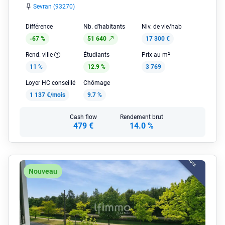
Sevran (93270)
Différence
Nb. d'habitants
Niv. de vie/hab
-67 %
51 640
17 300 €
Rend. ville
Étudiants
Prix au m²
11 %
12.9 %
3 769
Loyer HC conseillé
Chômage
1 137 €/mois
9.7 %
Cash flow
Rendement brut
479 €
14.0 %
Nouveau