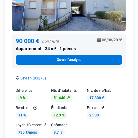
90 000 €
08/08/2026
2 647 €/m²
Appartement
34 m² - 1 pièces
Ouvrir l'analyse
Sevran (93270)
Différence
Nb. d'habitants
Niv. de vie/hab
-9 %
51 640
17 300 €
Rend. ville
Étudiants
Prix au m²
11 %
12.9 %
2 900
Loyer HC conseillé
Chômage
735 €/mois
9.7 %