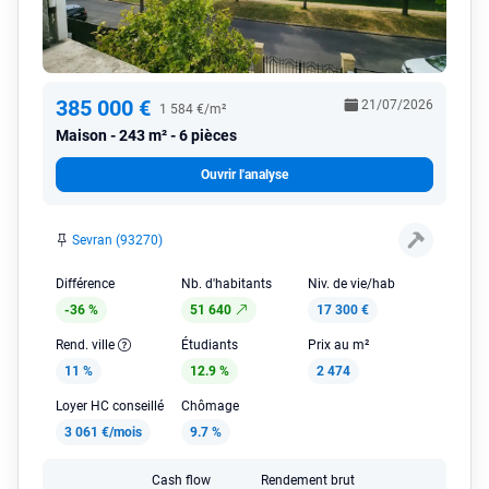
385 000 €
21/07/2026
1 584 €/m²
Maison
243 m² - 6 pièces
Ouvrir l'analyse
Sevran (93270)
Différence
Nb. d'habitants
Niv. de vie/hab
-36 %
51 640
17 300 €
Rend. ville
Étudiants
Prix au m²
11 %
12.9 %
2 474
Loyer HC conseillé
Chômage
3 061 €/mois
9.7 %
Cash flow
Rendement brut