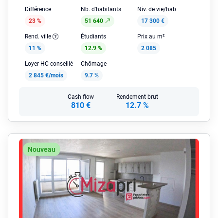
Différence
Nb. d'habitants
Niv. de vie/hab
23 %
51 640
17 300 €
Rend. ville
Étudiants
Prix au m²
11 %
12.9 %
2 085
Loyer HC conseillé
Chômage
2 845 €/mois
9.7 %
Cash flow
Rendement brut
810 €
12.7 %
Nouveau