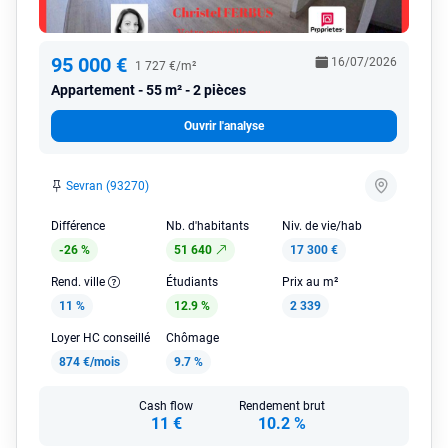
95 000 €
16/07/2026
1 727 €/m²
Appartement
55 m² - 2 pièces
Ouvrir l'analyse
Sevran (93270)
Différence
Nb. d'habitants
Niv. de vie/hab
-26 %
51 640
17 300 €
Rend. ville
Étudiants
Prix au m²
11 %
12.9 %
2 339
Loyer HC conseillé
Chômage
874 €/mois
9.7 %
Cash flow
Rendement brut
11 €
10.2 %