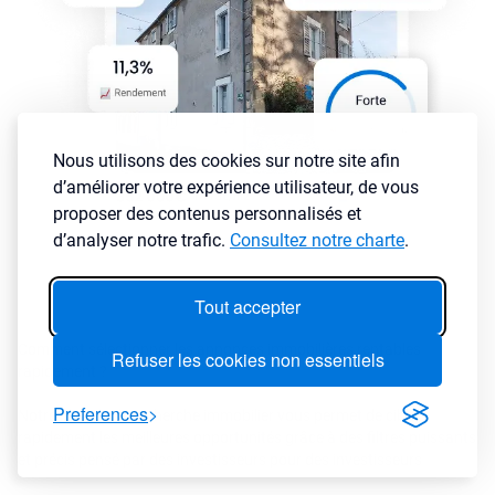
Nous utilisons des cookies sur notre site afin
d’améliorer votre expérience utilisateur, de vous
proposer des contenus personnalisés et
d’analyser notre trafic.
Consultez notre charte
.
Tout accepter
Comment sélectionner les annonces immobilières rentables
Refuser les cookies non essentiels
rapidement ?
Preferences
Notre moteur de recherche immobilier vous permet de cibler
rapidement les meilleures opportunités grâce à des filtres puissants
et précis pensé par des investisseurs pour des investisseurs