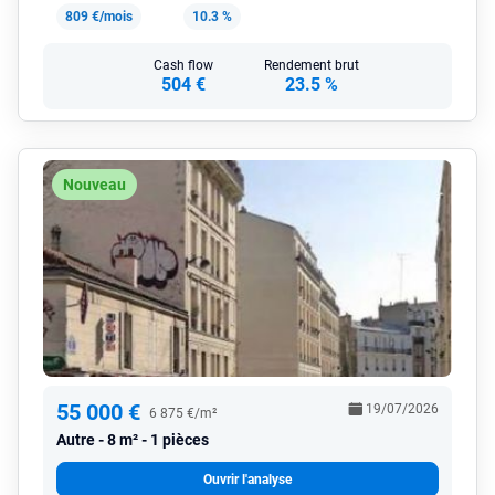
809 €/mois
10.3 %
Cash flow
Rendement brut
504 €
23.5 %
Nouveau
55 000 €
19/07/2026
6 875 €/m²
Autre
8 m² - 1 pièces
Ouvrir l'analyse