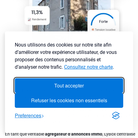
Nous utilisons des cookies sur notre site afin
d’améliorer votre expérience utilisateur, de vous
proposer des contenus personnalisés et
d’analyser notre trafic.
Consultez notre charte
.
Tout accepter
Comment sélectionner les annonces immobilières rentables
rapidement ?
Refuser les cookies non essentiels
Notre moteur de recherche immobilier vous permet de cibler
Preferences
rapidement les meilleures opportunités grâce à des filtres puissants
et précis pensé par des investisseurs pour des investisseurs
En tant que véritable
agrégateur d’annonces immo
, LyBox centralise