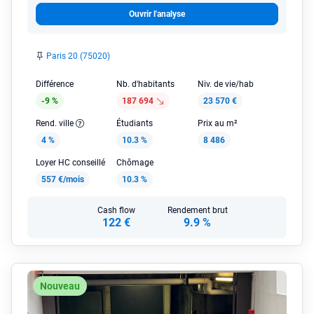
Ouvrir l'analyse
Paris 20 (75020)
Différence
Nb. d'habitants
Niv. de vie/hab
-9 %
187 694
23 570 €
Rend. ville
Étudiants
Prix au m²
4 %
10.3 %
8 486
Loyer HC conseillé
Chômage
557 €/mois
10.3 %
Cash flow
Rendement brut
122 €
9.9 %
Nouveau