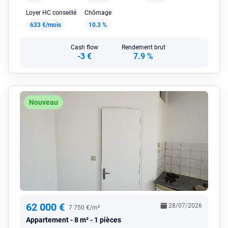
Loyer HC conseillé
Chômage
633 €/mois
10.3 %
Cash flow
Rendement brut
-3 €
7.9 %
Nouveau
62 000 €
28/07/2026
7 750 €/m²
Appartement
8 m² - 1 pièces