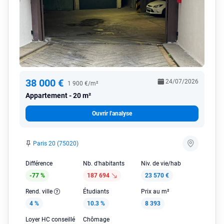
38 000 €
24/07/2026
1 900 €/m²
Appartement
20 m²
Ouvrir l'analyse
Paris 20 (75020)
Différence
Nb. d'habitants
Niv. de vie/hab
-77 %
187 694
23 570 €
Rend. ville
Étudiants
Prix au m²
4 %
10.3 %
8 393
Loyer HC conseillé
Chômage