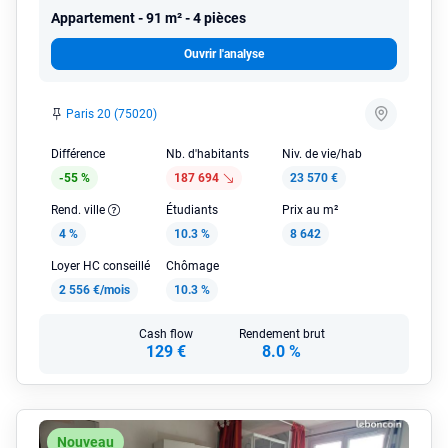
Appartement
91 m² - 4 pièces
Ouvrir l'analyse
Paris 20 (75020)
Différence
Nb. d'habitants
Niv. de vie/hab
-55 %
187 694
23 570 €
Rend. ville
Étudiants
Prix au m²
4 %
10.3 %
8 642
Loyer HC conseillé
Chômage
2 556 €/mois
10.3 %
Cash flow
Rendement brut
129 €
8.0 %
Nouveau