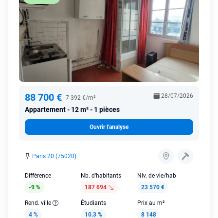
88 700 €
28/07/2026
7 392 €/m²
Appartement
12 m² - 1 pièces
Ouvrir l'analyse
Paris 20 (75020)
Différence
Nb. d'habitants
Niv. de vie/hab
-9 %
187 694
23 570 €
Rend. ville
Étudiants
Prix au m²
4 %
10.3 %
8 148