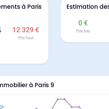
ements à Paris
Estimation de
0 €
4
12 329 €
Prix bas
Prix haut
immobilier à Paris 9