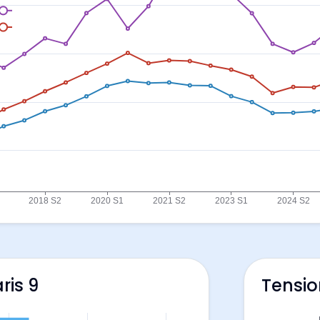
ris 9
Tensio