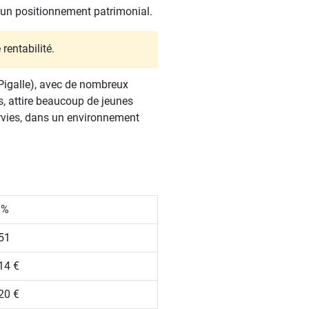
t un positionnement patrimonial.
rentabilité.
 Pigalle), avec de nombreux
s, attire beaucoup de jeunes
ervies, dans un environnement
 %
51
14 €
20 €