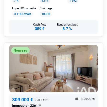
7 %
9.5 %
1 992
Loyer HC conseillé
Chômage
3 118 €/mois
10.3 %
Cash flow
Rendement brut
359 €
8.7 %
Nouveau
309 000 €
18/06/2026
1 367 €/m²
Immeuble
226 m²