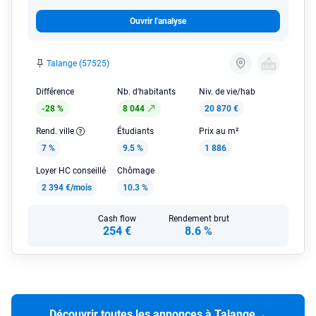
Ouvrir l'analyse
Talange (57525)
Différence
Nb. d'habitants
Niv. de vie/hab
-28 %
8 044
20 870 €
Rend. ville
Étudiants
Prix au m²
7 %
9.5 %
1 886
Loyer HC conseillé
Chômage
2 394 €/mois
10.3 %
Cash flow
Rendement brut
254 €
8.6 %
Découvrir toutes les annonces à Talange
→