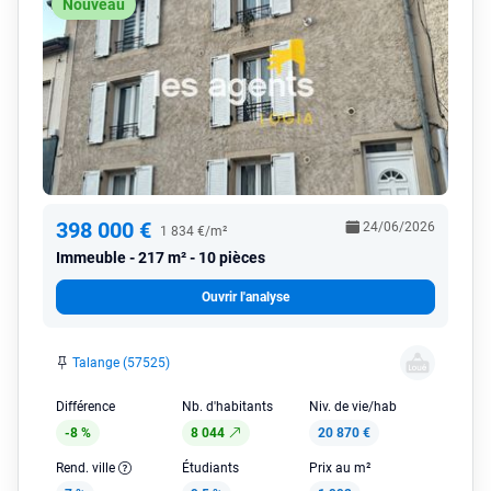
Nouveau
398 000 €
24/06/2026
1 834 €/m²
Immeuble
217 m² - 10 pièces
Ouvrir l'analyse
Talange (57525)
Différence
Nb. d'habitants
Niv. de vie/hab
-8 %
8 044
20 870 €
Rend. ville
Étudiants
Prix au m²