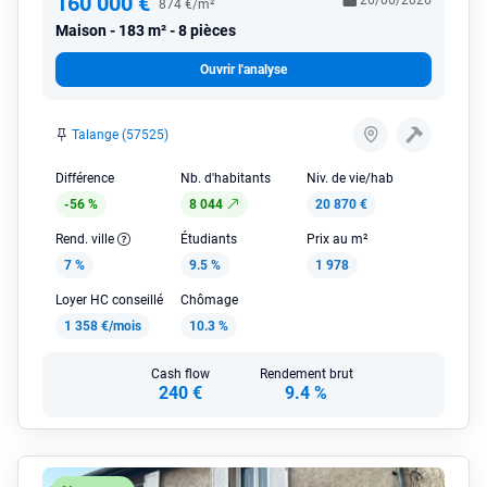
160 000 €
26/06/2026
874 €/m²
Maison
183 m² - 8 pièces
Ouvrir l'analyse
Talange (57525)
Différence
Nb. d'habitants
Niv. de vie/hab
-56 %
8 044
20 870 €
Rend. ville
Étudiants
Prix au m²
7 %
9.5 %
1 978
Loyer HC conseillé
Chômage
1 358 €/mois
10.3 %
Cash flow
Rendement brut
240 €
9.4 %