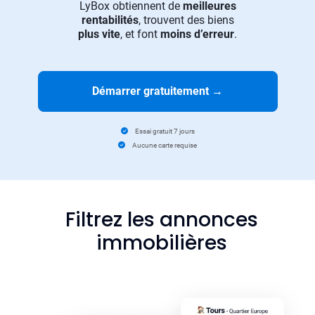
LyBox obtiennent de
meilleures
rentabilités
, trouvent des biens
plus vite
, et font
moins d’erreur
.
Démarrer gratuitement
→
Essai gratuit 7 jours
Aucune carte requise
Filtrez les annonces
immobilières