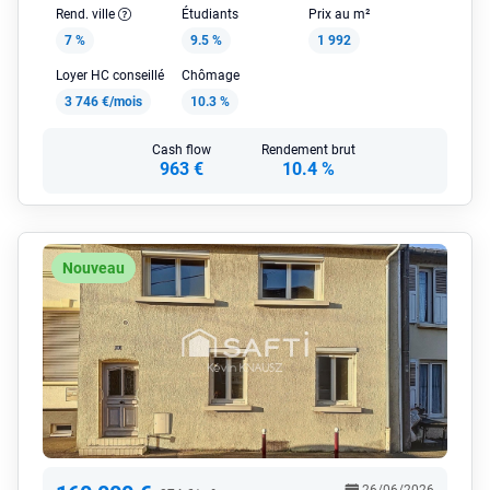
Rend. ville
Étudiants
Prix au m²
7 %
9.5 %
1 992
Loyer HC conseillé
Chômage
3 746 €/mois
10.3 %
Cash flow
Rendement brut
963 €
10.4 %
Nouveau