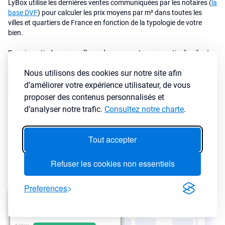
LyBox utilise les dernières ventes communiquées par les notaires (
la
base DVF
) pour calculer les prix moyens par m² dans toutes les
villes et quartiers de France en fonction de la typologie de votre
bien.
Pour investir dans une ville ou dans un secteur en particulier, il est
important de connaître le marché immobilier de la ville. Grâce à
Nous utilisons des cookies sur notre site afin
LyBox, vous pouvez analyser rapidement les prix au m² de la ville et
leur évolution dans le temps. Dans les grandes villes et metropoles,
d’améliorer votre expérience utilisateur, de vous
l'analyse des prix immobiliers est faite par quartiers et Iris.
proposer des contenus personnalisés et
d’analyser notre trafic.
Consultez notre charte
.
Tout accepter
Calcul et estimation des
loyers
Refuser les cookies non essentiels
Preferences