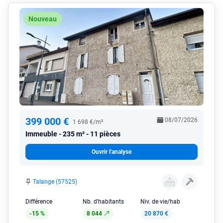
Nouveau
399 000 €
08/07/2026
1 698 €/m²
Immeuble
235 m² - 11 pièces
Ouvrir l'analyse
Talange (57525)
Différence
Nb. d'habitants
Niv. de vie/hab
-15 %
8 044
20 870 €