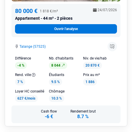
80 000 €
24/07/2026
1 818 €/m²
Appartement
44 m² - 2 pièces
Ouvrir l'analyse
Talange (57525)
Différence
Nb. d'habitants
Niv. de vie/hab
-4 %
8 044
20 870 €
Rend. ville
Étudiants
Prix au m²
7 %
9.5 %
1 886
Loyer HC conseillé
Chômage
627 €/mois
10.3 %
Cash flow
Rendement brut
-6 €
8.7 %