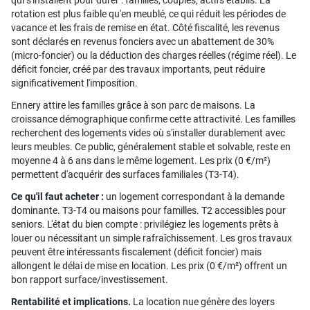
qui s'installent pour durer : familles, couples, actifs établis. La
rotation est plus faible qu'en meublé, ce qui réduit les périodes de
vacance et les frais de remise en état. Côté fiscalité, les revenus
sont déclarés en revenus fonciers avec un abattement de 30%
(micro-foncier) ou la déduction des charges réelles (régime réel). Le
déficit foncier, créé par des travaux importants, peut réduire
significativement l'imposition.
Ennery attire les familles grâce à son parc de maisons. La
croissance démographique confirme cette attractivité. Les familles
recherchent des logements vides où s'installer durablement avec
leurs meubles. Ce public, généralement stable et solvable, reste en
moyenne 4 à 6 ans dans le même logement. Les prix (0 €/m²)
permettent d'acquérir des surfaces familiales (T3-T4).
Ce qu'il faut acheter :
un logement correspondant à la demande
dominante. T3-T4 ou maisons pour familles. T2 accessibles pour
seniors. L'état du bien compte : privilégiez les logements prêts à
louer ou nécessitant un simple rafraîchissement. Les gros travaux
peuvent être intéressants fiscalement (déficit foncier) mais
allongent le délai de mise en location. Les prix (0 €/m²) offrent un
bon rapport surface/investissement.
Rentabilité et implications.
La location nue génère des loyers