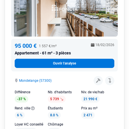
95 000 €
18/02/2026
1 557 €/m²
Appartement
61 m² - 3 pièces
Ouvrir l'analyse
Mondelange (57300)
Différence
Nb. d'habitants
Niv. de vie/hab
-37 %
5 739
21 990 €
Rend. ville
Étudiants
Prix au m²
6 %
8.0 %
2 471
Loyer HC conseillé
Chômage