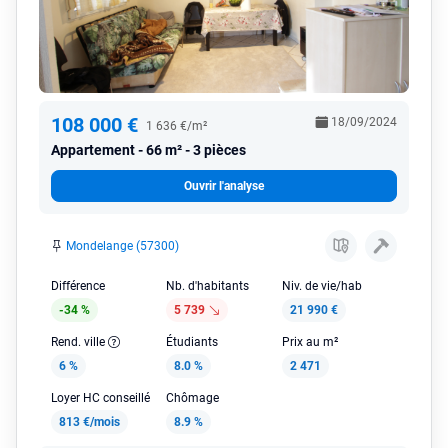
108 000 €
18/09/2024
1 636 €/m²
Appartement
66 m² - 3 pièces
Ouvrir l'analyse
Mondelange (57300)
Différence
Nb. d'habitants
Niv. de vie/hab
-34 %
5 739
21 990 €
Rend. ville
Étudiants
Prix au m²
6 %
8.0 %
2 471
Loyer HC conseillé
Chômage
813 €/mois
8.9 %