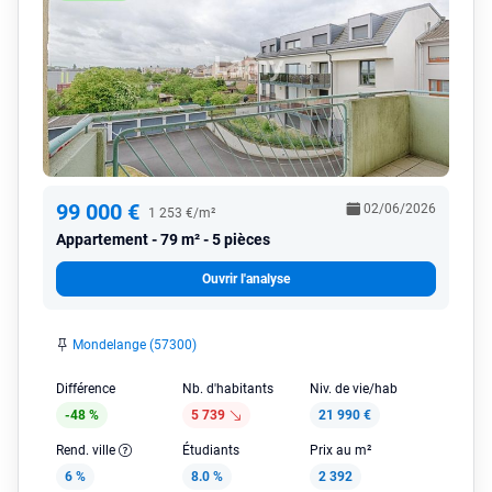
99 000 €
02/06/2026
1 253 €/m²
Appartement
79 m² - 5 pièces
Ouvrir l'analyse
Mondelange (57300)
Différence
Nb. d'habitants
Niv. de vie/hab
-48 %
5 739
21 990 €
Rend. ville
Étudiants
Prix au m²
6 %
8.0 %
2 392