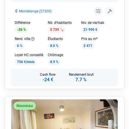
Mondelange (57300)
Différence
Nb. d'habitants
Niv. de vie/hab
-26 %
5 739
21 990 €
Rend. ville
Étudiants
Prix au m²
6 %
8.0 %
2 471
Loyer HC conseillé
Chômage
756 €/mois
8.9 %
Cash flow
Rendement brut
-24 €
7.7 %
Nouveau