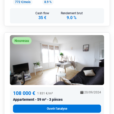
772 €/mois
8.9 %
Cash flow
Rendement brut
35 €
9.0 %
Nouveau
108 000 €
20/09/2024
1 831 €/m²
Appartement
59 m² - 3 pièces
Ouvrir l'analyse