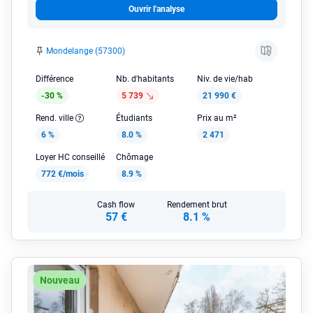
Ouvrir l'analyse
Mondelange (57300)
Différence
Nb. d'habitants
Niv. de vie/hab
-30 %
5 739
21 990 €
Rend. ville
Étudiants
Prix au m²
6 %
8.0 %
2 471
Loyer HC conseillé
Chômage
772 €/mois
8.9 %
Cash flow
Rendement brut
57 €
8.1 %
Nouveau