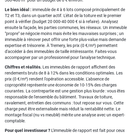
300-400 m² pour un budget de 0 € environ.
Le bien idéal :
immeuble de 4 à 6 lots composé principalement de
T2 et T3, dans un quartier actif. L'état de la toiture est le premier
point à vérifier (budget 20 000-40 000 € si à refaire). Analysez
ensuite la façade, les parties communes, les réseaux. Un immeuble
"propre" se négocie moins mais évite les mauvaises surprises ; un
immeuble à rénover peut offrir une forte plus-value mais demande
expertise et trésorerie. À Tremery, les prix (0 €/m²) permettent
d'accéder à des immeubles de taille intéressante. Faites-vous
accompagner par un professionnel pour l'analyse technique.
Chiffres et réalités.
Les immeubles de rapport affichent des
rendements bruts de 8 à 12% dans les conditions optimales. Les
prix (0 €/m²) rendent l'opération accessible. L'absence de
copropriété représente une économie de 10-15% des charges
courantes. La contrepartie est une gestion plus lourde : vous êtes
responsable de l'ensemble du bâtiment. Travaux de toiture,
ravalement, entretien des communs : tout repose sur vous. Cette
charge peut être externalisée mais réduit la rentabilité nette. Le
montage fiscal (nu vs meublé) mérite une analyse avec un expert-
comptable.
Pour quel investisseur ?
L'immeuble de rapport est fait pour ceux