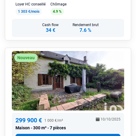
Loyer HC conseillé
Chômage
1 303 €/mois
4.9 %
Cash flow
Rendement brut
34 €
7.6 %
Nouveau
299 900 €
10/10/2025
1 000 €/m²
Maison
300 m² - 7 pièces