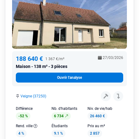
188 640 €
27/03/2026
1 367 €/m²
Maison
138 m² - 3 pièces
Ouvrir l'analyse
Veigne (37250)
Différence
Nb. d'habitants
Niv. de vie/hab
-52 %
6 734
26 460 €
Rend. ville
Étudiants
Prix au m²
4 %
9.1 %
2 857