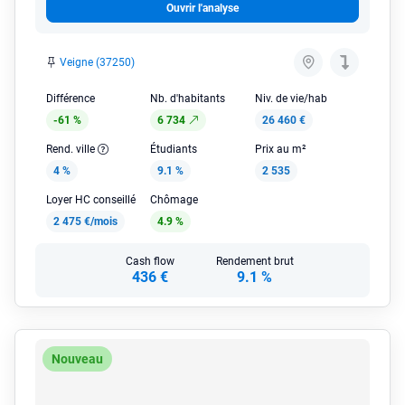
Ouvrir l'analyse
Veigne (37250)
Différence
Nb. d'habitants
Niv. de vie/hab
-61 %
6 734
26 460 €
Rend. ville
Étudiants
Prix au m²
4 %
9.1 %
2 535
Loyer HC conseillé
Chômage
2 475 €/mois
4.9 %
Cash flow
Rendement brut
436 €
9.1 %
Nouveau