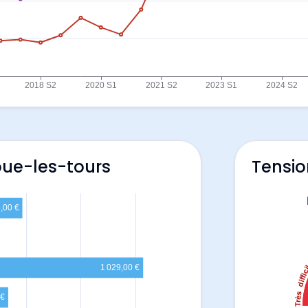
oue-les-tours
Tensio