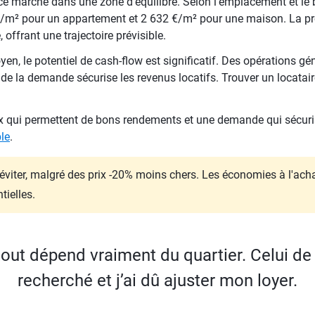
e marché dans une zone d'équilibre. Selon l'emplacement et le 
/m² pour un appartement et 2 632 €/m² pour une maison. La pro
 offrant une trajectoire prévisible.
, le potentiel de cash-flow est significatif. Des opérations géné
de la demande sécurise les revenus locatifs. Trouver un locata
rix qui permettent de bons rendements et une demande qui sécuri
le
.
à éviter, malgré des prix -20% moins chers. Les économies à l'ac
tielles.
tout dépend vraiment du quartier. Celui d
recherché et j’ai dû ajuster mon loyer.