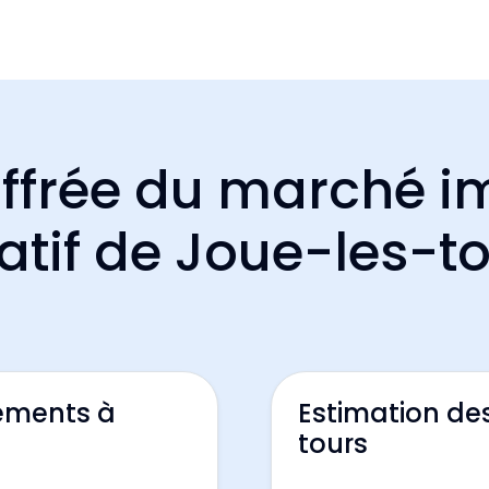
ffrée du marché i
atif de Joue-les-t
ements à
Estimation de
tours