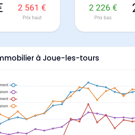
€
2 561 €
2 226 €
Prix haut
Prix bas
'immobilier à Joue-les-tours