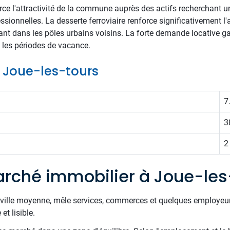
rce l'attractivité de la commune auprès des actifs recherchant u
sionnelles. La desserte ferroviaire renforce significativement l'at
illant dans les pôles urbains voisins. La forte demande locative g
t les périodes de vacance.
e Joue-les-tours
7
3
2
rché immobilier à Joue-les
e ville moyenne, mêle services, commerces et quelques employe
et lisible.