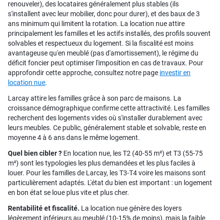
renouveler), des locataires généralement plus stables (ils
s'installent avec leur mobilier, donc pour durer), et des baux de 3
ans minimum qui limitent la rotation. La location nue attire
principalement les familles et les actifs installés, des profils souvent
solvables et respectueux du logement. Si la fiscalité est moins
avantageuse qu'en meublé (pas d'amortissement), le régime du
déficit foncier peut optimiser l'imposition en cas de travaux. Pour
approfondir cette approche, consultez notre page
investir en
location nue
.
Larcay attire les familles grâce à son parc de maisons. La
croissance démographique confirme cette attractivité. Les familles
recherchent des logements vides où s'installer durablement avec
leurs meubles. Ce public, généralement stable et solvable, reste en
moyenne 4 à 6 ans dans le même logement.
Quel bien cibler ?
En location nue, les T2 (40-55 m²) et T3 (55-75
m²) sont les typologies les plus demandées et les plus faciles à
louer. Pour les familles de Larcay, les T3-T4 voire les maisons sont
particulièrement adaptés. L'état du bien est important : un logement
en bon état se loue plus vite et plus cher.
Rentabilité et fiscalité.
La location nue génère des loyers
légèrement inférieurs au meublé (10-15% de moins), mais la faible