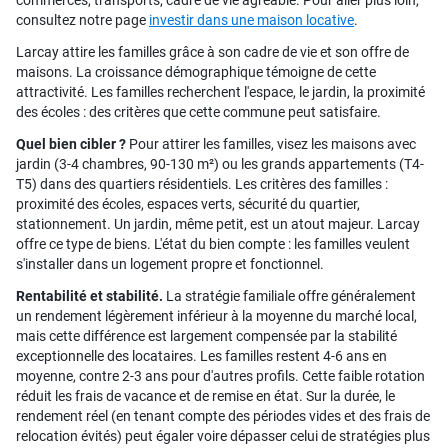
commerces, transports, cadre de vie agréable. Pour aller plus loin,
consultez notre page
investir dans une maison locative
.
Larcay attire les familles grâce à son cadre de vie et son offre de
maisons. La croissance démographique témoigne de cette
attractivité. Les familles recherchent l'espace, le jardin, la proximité
des écoles : des critères que cette commune peut satisfaire.
Quel bien cibler ?
Pour attirer les familles, visez les maisons avec
jardin (3-4 chambres, 90-130 m²) ou les grands appartements (T4-
T5) dans des quartiers résidentiels. Les critères des familles :
proximité des écoles, espaces verts, sécurité du quartier,
stationnement. Un jardin, même petit, est un atout majeur. Larcay
offre ce type de biens. L'état du bien compte : les familles veulent
s'installer dans un logement propre et fonctionnel.
Rentabilité et stabilité.
La stratégie familiale offre généralement
un rendement légèrement inférieur à la moyenne du marché local,
mais cette différence est largement compensée par la stabilité
exceptionnelle des locataires. Les familles restent 4-6 ans en
moyenne, contre 2-3 ans pour d'autres profils. Cette faible rotation
réduit les frais de vacance et de remise en état. Sur la durée, le
rendement réel (en tenant compte des périodes vides et des frais de
relocation évités) peut égaler voire dépasser celui de stratégies plus