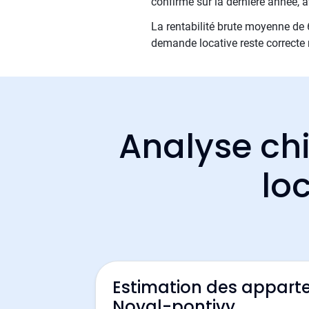
confirme sur la dernière année,
La rentabilité brute moyenne de 6
demande locative reste correcte 
Analyse chi
lo
Estimation des appart
Noyal-pontivy