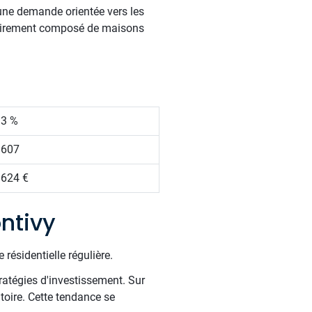
 une demande orientée vers les
itairement composé de maisons
.3 %
 607
 624 €
ntivy
résidentielle régulière.
ratégies d'investissement. Sur
itoire. Cette tendance se