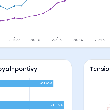
oyal-pontivy
Tensio