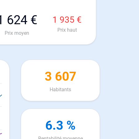
1 624 €
1 935 €
Prix haut
Prix moyen
3 607
Habitants
6.3 %
Rentabilité moyenne