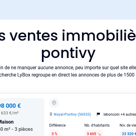
es ventes immobiliè
pontivy
in de ne manquer aucune annonce, peu importe sur quel site elle 
cherche LyBox regroupe en direct les annonces de plus de 1500 si
98 000 €
 633 €/m²
Noyal-Pontivy (56920)
leboncoin +4 autres
Maison
Différence
Nb. d'habitants
Niv. de vi
0 m² - 3 pièces
3 %
3 605
23 320 