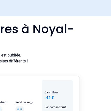
res à Noyal-
est publiée.
tes différents !
Cash flow
-42 €
e/hab
Rend. ville
Rendement brut
€
6 %