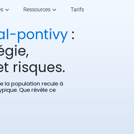
és
Ressources
Tarifs
al-pontivy
:
égie,
t risques.
 la population recule à
ypique. Que révèle ce