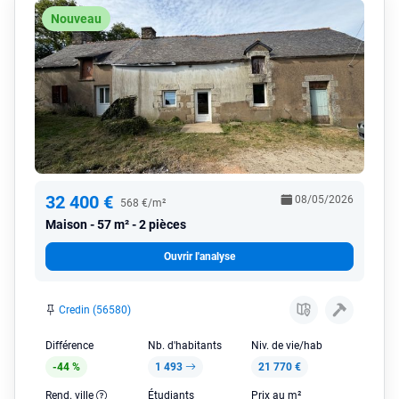
Nouveau
32 400 €
08/05/2026
568 €/m²
Maison
57 m² - 2 pièces
Ouvrir l'analyse
Credin (56580)
Différence
Nb. d'habitants
Niv. de vie/hab
-44 %
1 493
21 770 €
Rend. ville
Étudiants
Prix au m²