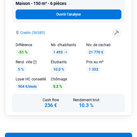
Maison
150 m² - 6 pièces
Ouvrir l'analyse
Credin (56580)
Différence
Nb. d'habitants
Niv. de vie/hab
-51 %
1 493
21 770 €
Rend. ville
Étudiants
Prix au m²
5 %
10.0 %
1 333
Loyer HC conseillé
Chômage
904 €/mois
5.2 %
Cash flow
Rendement brut
236 €
10.3 %