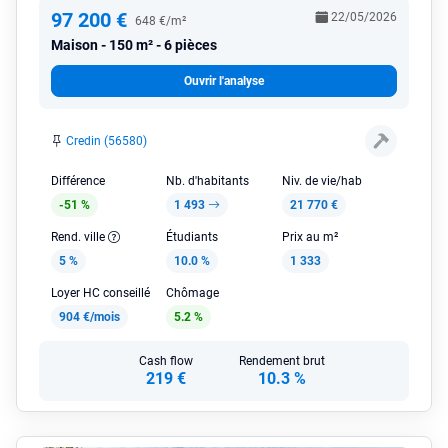
97 200 €
22/05/2026
648 €/m²
Maison
150 m² - 6 pièces
Ouvrir l'analyse
Credin (56580)
Différence
Nb. d'habitants
Niv. de vie/hab
-51 %
1 493
21 770 €
Rend. ville
Étudiants
Prix au m²
5 %
10.0 %
1 333
Loyer HC conseillé
Chômage
904 €/mois
5.2 %
Cash flow
Rendement brut
219 €
10.3 %