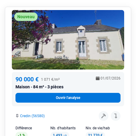
Nouveau
90 000 €
01/07/2026
1 071 €/m²
Maison
84 m² - 3 pièces
Ouvrir l'analyse
Credin (56580)
Différence
Nb. d'habitants
Niv. de vie/hab
-1 %
1 493
21 770 €