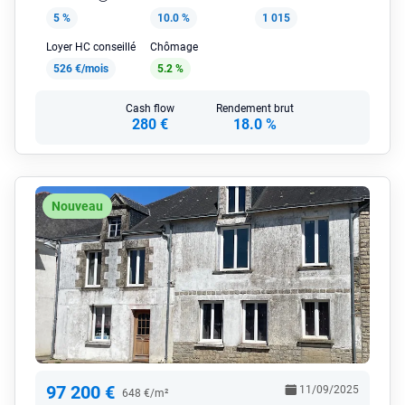
5 %
10.0 %
1 015
Loyer HC conseillé
Chômage
526 €/mois
5.2 %
Cash flow
Rendement brut
280 €
18.0 %
Nouveau
97 200 €
11/09/2025
648 €/m²