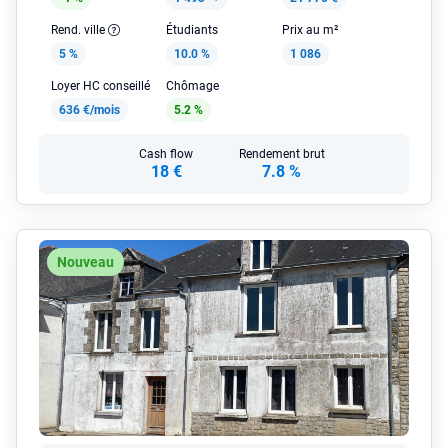
Rend. ville
Étudiants
Prix au m²
5 %
10.0 %
1 086
Loyer HC conseillé
Chômage
636 €/mois
5.2 %
Cash flow
Rendement brut
18 €
7.8 %
Nouveau