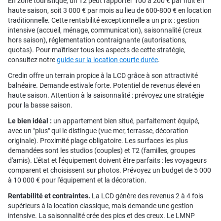
En zone touristique, un T2 peut rapporter 100 à 200 € par nuit en
haute saison, soit 3 000 € par mois au lieu de 600-800 € en location
traditionnelle. Cette rentabilité exceptionnelle a un prix : gestion
intensive (accueil, ménage, communication), saisonnalité (creux
hors saison), réglementation contraignante (autorisations,
quotas). Pour maîtriser tous les aspects de cette stratégie,
consultez notre
guide sur la location courte durée
.
Credin offre un terrain propice à la LCD grâce à son attractivité
balnéaire. Demande estivale forte. Potentiel de revenus élevé en
haute saison. Attention à la saisonnalité : prévoyez une stratégie
pour la basse saison.
Le bien idéal :
un appartement bien situé, parfaitement équipé,
avec un "plus" qui le distingue (vue mer, terrasse, décoration
originale). Proximité plage obligatoire. Les surfaces les plus
demandées sont les studios (couples) et T2 (familles, groupes
d'amis). L'état et l'équipement doivent être parfaits : les voyageurs
comparent et choisissent sur photos. Prévoyez un budget de 5 000
à 10 000 € pour l'équipement et la décoration.
Rentabilité et contraintes.
La LCD génère des revenus 2 à 4 fois
supérieurs à la location classique, mais demande une gestion
intensive. La saisonnalité crée des pics et des creux. Le LMNP