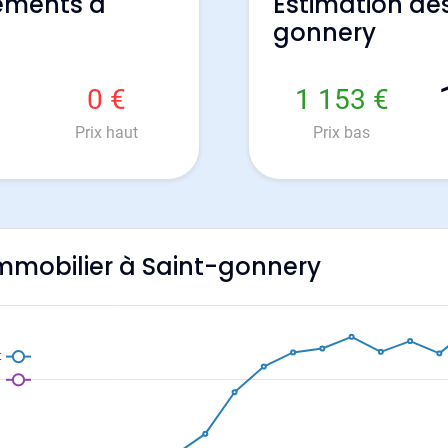
ements à
Estimation de
gonnery
0 €
1 153 €
Prix haut
Prix bas
'immobilier à Saint-gonnery