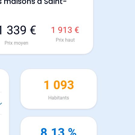
s maisons à Saint-
1 339 €
1 913 €
Prix haut
Prix moyen
1 093
Habitants
8.13 %