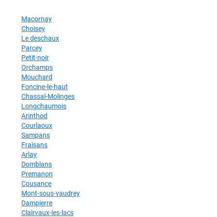
Macornay
Choisey
Le deschaux
Parcey
Petit-noir
Orchamps
Mouchard
Foncine-le-haut
Chassal-Molinges
Longchaumois
Arinthod
Courlaoux
Sampans
Fraisans
Arlay
Domblans
Premanon
Cousance
Mont-sous-vaudrey
Dampierre
Clairvaux-les-lacs