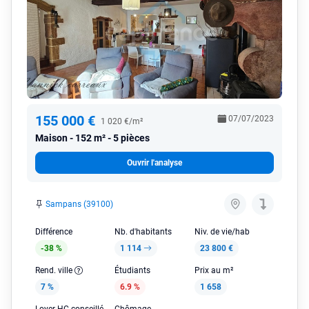
155 000 €
07/07/2023
1 020 €/m²
Maison
152 m² - 5 pièces
Ouvrir l'analyse
Sampans (39100)
Différence
Nb. d'habitants
Niv. de vie/hab
-38 %
1 114
23 800 €
Rend. ville
Étudiants
Prix au m²
7 %
6.9 %
1 658