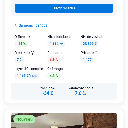
Ouvrir l'analyse
Sampans (39100)
Différence
Nb. d'habitants
Niv. de vie/hab
-15 %
1 114
23 800 €
Rend. ville
Étudiants
Prix au m²
7 %
6.9 %
1 177
Loyer HC conseillé
Chômage
1 165 €/mois
4.6 %
Cash flow
Rendement brut
-34 €
7.6 %
Nouveau