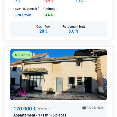
7 %
6.9 %
1 177
Loyer HC conseillé
Chômage
578 €/mois
4.6 %
Cash flow
Rendement brut
28 €
8.0 %
Nouveau
170 000 €
22/04/2026
994 €/m²
Appartement
171 m² - 6 pièces