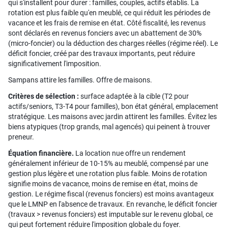
qui s'installent pour durer : familles, couples, actifs établis. La
rotation est plus faible qu'en meublé, ce qui réduit les périodes de
vacance et les frais de remise en état. Côté fiscalité, les revenus
sont déclarés en revenus fonciers avec un abattement de 30%
(micro-foncier) ou la déduction des charges réelles (régime réel). Le
déficit foncier, créé par des travaux importants, peut réduire
significativement l'imposition.
Sampans attire les familles. Offre de maisons.
Critères de sélection :
surface adaptée à la cible (T2 pour
actifs/seniors, T3-T4 pour familles), bon état général, emplacement
stratégique. Les maisons avec jardin attirent les familles. Évitez les
biens atypiques (trop grands, mal agencés) qui peinent à trouver
preneur.
Équation financière.
La location nue offre un rendement
généralement inférieur de 10-15% au meublé, compensé par une
gestion plus légère et une rotation plus faible. Moins de rotation
signifie moins de vacance, moins de remise en état, moins de
gestion. Le régime fiscal (revenus fonciers) est moins avantageux
que le LMNP en l'absence de travaux. En revanche, le déficit foncier
(travaux > revenus fonciers) est imputable sur le revenu global, ce
qui peut fortement réduire l'imposition globale du foyer.