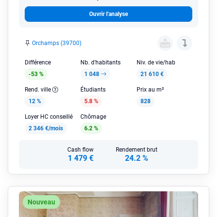
Ouvrir l'analyse
Orchamps (39700)
Différence
Nb. d'habitants
Niv. de vie/hab
-53 %
1 048
21 610 €
Rend. ville
Étudiants
Prix au m²
12 %
5.8 %
828
Loyer HC conseillé
Chômage
2 346 €/mois
6.2 %
Cash flow
Rendement brut
1 479 €
24.2 %
Nouveau