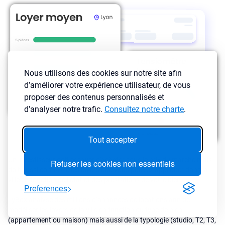
Nous utilisons des cookies sur notre site afin
d’améliorer votre expérience utilisateur, de vous
proposer des contenus personnalisés et
d’analyser notre trafic.
Consultez notre charte
.
Tout accepter
Un investisseur doit essayer d'acheter sous le prix du marché mais
Refuser les cookies non essentiels
doit aussi connaître les loyers que vous pouvez appliquer dans la
ville en fonction de l’état et des prestations de votre bien.
Preferences
LyBox analyse des millions d’annonces de locations afin de
modéliser les loyers de la ville en fonction du type de bien
(appartement ou maison) mais aussi de la typologie (studio, T2, T3,