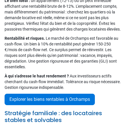
Le bien idéal :
un appartement (T2-T3) ou un petit immeuble
affichant une rentabilité brute de 8-12%. L'emplacement compte,
mais différemment du patrimonial : cherchez les quartiers où la
demande locative est réelle, même si ce ne sont pas les plus
prestigieux. Vérifiez l'état du bien et de la copropriété. Évitez les
passoires thermiques qui génèrent des charges locataires élevées.
Rentabilité et risques.
Le marché de Orchamps est favorable au
cash-flow. Un bien à 10% de rentabilité peut générer 150-250
€/mois de cash-flow net. Ce surplus permet de réinvestir. Les
risques sont plus élevés qu'en patrimonial : vacance, impayés,
dégradation. Une gestion rigoureuse et des garanties (GLI) sont
essentielles.
À qui s'adresse le haut rendement ?
Aux investisseurs actifs
cherchant du cash-flow immédiat. Tolérance au risque nécessaire.
Gestion rigoureuse indispensable.
Explorer les biens rentables à Orchamps
Stratégie familiale : des locataires
stables et solvables