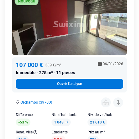
Nouveau
107 000 €
06/01/2026
389 €/m²
Immeuble
275 m² - 11 pièces
Ouvrir l'analyse
Orchamps (39700)
Différence
Nb. d'habitants
Niv. de vie/hab
-53 %
1 048
21 610 €
Rend. ville
Étudiants
Prix au m²