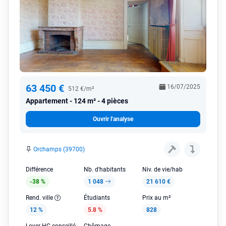
63 450 €
16/07/2025
512 €/m²
Appartement
124 m² - 4 pièces
Ouvrir l'analyse
Orchamps (39700)
Différence
Nb. d'habitants
Niv. de vie/hab
-38 %
1 048
21 610 €
Rend. ville
Étudiants
Prix au m²
12 %
5.8 %
828