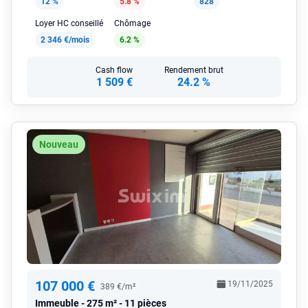
12 %
5.8 %
828
Loyer HC conseillé
Chômage
2 346 €/mois
6.2 %
Cash flow
Rendement brut
1 509 €
24.2 %
Nouveau
107 000 €
19/11/2025
389 €/m²
Immeuble
275 m² - 11 pièces