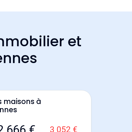
mmobilier et
ennes
s maisons à
nnes
2 666 €
3 052 €