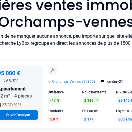
ières ventes immob
Orchamps-venne
in de ne manquer aucune annonce, peu importe sur quel site elle 
cherche LyBox regroupe en direct les annonces de plus de 1500 si
95 000 €
 159 €/m²
Orchamps-Vennes (25390)
century21
Appartement
Différence
Nb. d'habitants
Niv. de vi
2 m² - 4 pièces
-47 %
2 180
29 140 
27/07/2026
Étudiants
Prix au m²
Ouvrir l'analyse
5.8 %
2 177
800 €/m