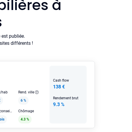
ilières à
s
est publiée.
tes différents !
Cash flow
138 €
e/hab
Rend. ville
Rendement brut
€
6 %
9.3 %
Loyer HC conseillé
Chômage
ois
4.3 %