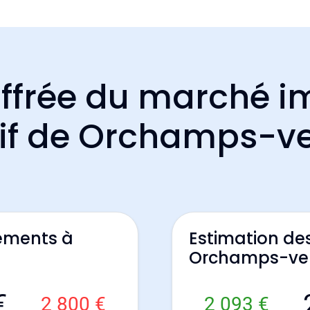
ffrée du marché i
tif de Orchamps-v
ements à
Estimation de
Orchamps-ve
€
2 800 €
2 093 €