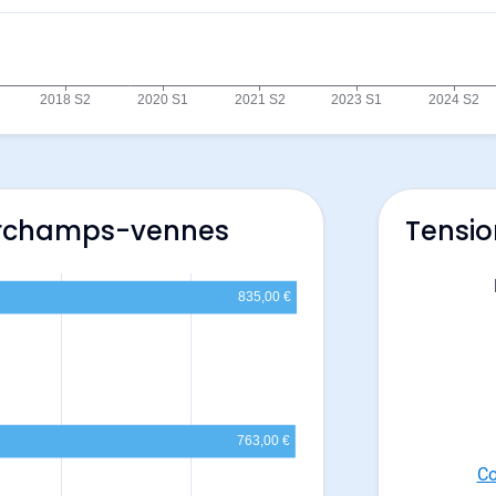
 Orchamps-vennes
Tensio
Co