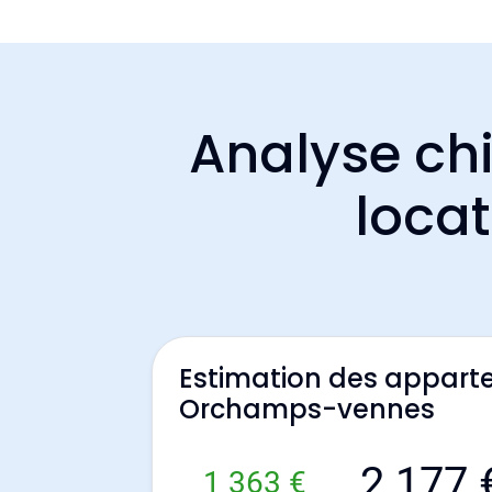
Analyse chi
loca
Estimation des appart
Orchamps-vennes
2 177 
1 363 €