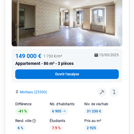
149 000 €
15/05/2025
1 733 €/m²
Appartement
86 m² - 3 pièces
Ouvrir l'analyse
Morteau (25500)
Différence
Nb. d'habitants
Niv. de vie/hab
-41 %
6 905
31 230 €
Rend. ville
Étudiants
Prix au m²
6 %
7.9 %
2 925