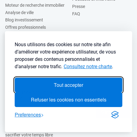
Moteur de recherche immobilier
Presse
Analyse de ville
FAQ
Blog investissement
Offres professionnels
Guides
Nous utilisons des cookies sur notre site afin
d’améliorer votre expérience utilisateur, de vous
Stratégie de location
Finance de l'immobilier
proposer des contenus personnalisés et
Guide immobilier
Crédit immobilier
d’analyser notre trafic.
Consultez notre charte
.
Gestion locative
Simulateurs immobilier
Fiscalité immobilière
Lybox vs DVF
Tout accepter
Vous voulez apprendre à investir dans l’immobilier ?
Inscrivez vous à notre newsletter gratuite :
Refuser les cookies non essentiels
S'inscrire
→
Preferences
Le seul outil qu’il vous faut pour trouvez des biens rentables sans
sacrifier votre temps libre