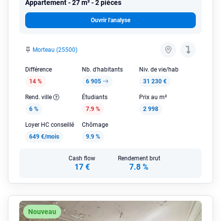
Appartement
27 m² - 2 pièces
Ouvrir l'analyse
Morteau (25500)
Différence
Nb. d'habitants
Niv. de vie/hab
14 %
6 905
31 230 €
Rend. ville
Étudiants
Prix au m²
6 %
7.9 %
2 998
Loyer HC conseillé
Chômage
649 €/mois
9.9 %
Cash flow
Rendement brut
17 €
7.8 %
Nouveau