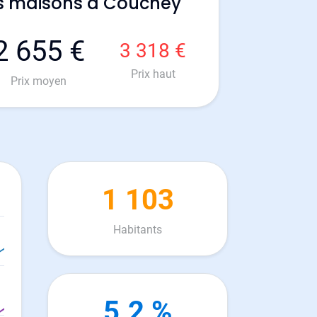
es maisons à Couchey
2 655 €
3 318 €
Prix haut
Prix moyen
1 103
Habitants
5.2 %