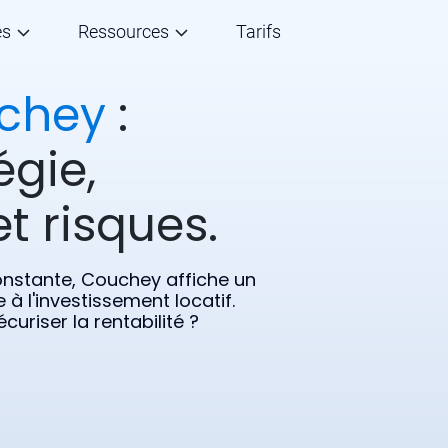
és
Ressources
Tarifs
chey
:
égie,
t risques.
onstante, Couchey affiche un
 à l'investissement locatif.
uriser la rentabilité ?