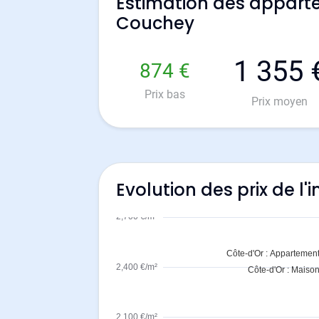
Estimation des appart
Couchey
1 355 
874 €
Prix bas
Prix moyen
Evolution des prix de l