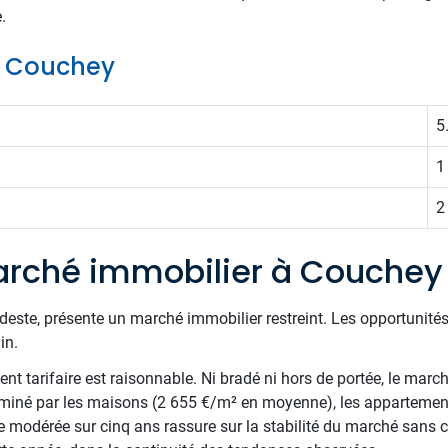
.
de Couchey
5
1
2
arché immobilier à Couchey
este, présente un marché immobilier restreint. Les opportunités
in.
t tarifaire est raisonnable. Ni bradé ni hors de portée, le march
ominé par les maisons (2 655 €/m² en moyenne), les appartement
odérée sur cinq ans rassure sur la stabilité du marché sans cr