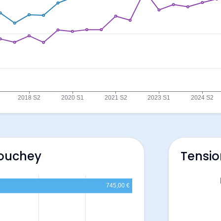
Couchey
Tensio