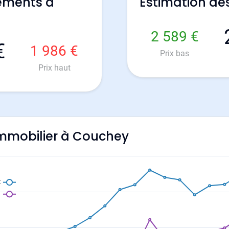
ements à
Estimation d
2 589 €
€
1 986 €
Prix bas
Prix haut
'immobilier à Couchey