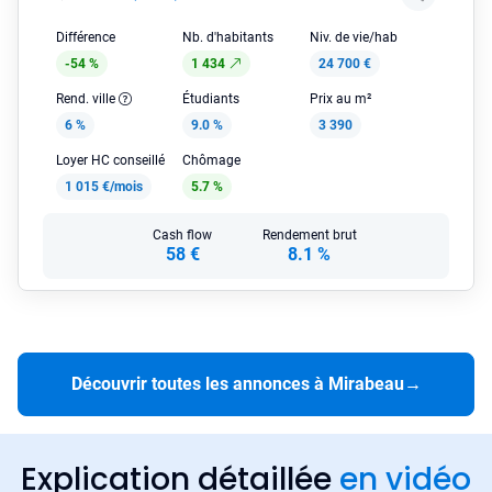
Différence
Nb. d'habitants
Niv. de vie/hab
-54 %
1 434
24 700 €
Rend. ville
Étudiants
Prix au m²
6 %
9.0 %
3 390
Loyer HC conseillé
Chômage
1 015 €/mois
5.7 %
Cash flow
Rendement brut
58 €
8.1 %
Découvrir toutes les annonces à Mirabeau
→
Explication détaillée
en vidéo