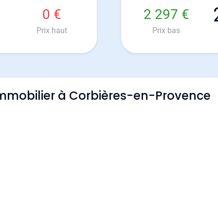
0 €
2 297 €
Prix haut
Prix bas
'immobilier à Corbières-en-Provence