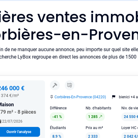
ières ventes immob
rbières-en-Prove
in de ne manquer aucune annonce, peu importe sur quel site elle 
cherche LyBox regroupe en direct les annonces de plus de 1500 si
246 000 €
 374 €/m²
Corbières-En-Provence (04220)
bienici +4 a
Maison
Différence
Nb. d'habitants
Niv. de vi
79 m² - 8 pièces
-41 %
1 285
24 550 
22/07/2026
Étudiants
Prix au m²
Ouvrir l'analyse
8.9 %
2 333
2 042 €