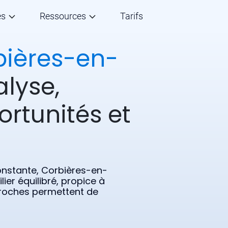
és
Ressources
Tarifs
bières-en-
alyse,
ortunités et
onstante, Corbières-en-
er équilibré, propice à
pproches permettent de