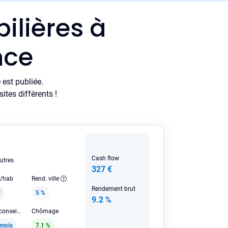
ilières à
nce
est publiée.
tes différents !
Cash flow
utres
327 €
e/hab
Rend. ville
Rendement brut
€
5 %
9.2 %
Loyer HC conseillé
Chômage
/mois
7.1 %