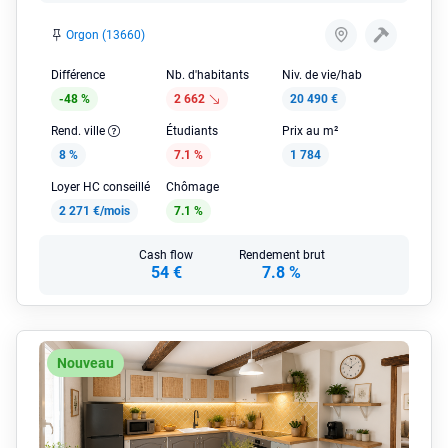
Orgon (13660)
Différence
Nb. d'habitants
Niv. de vie/hab
-48 %
2 662
20 490 €
Rend. ville
Étudiants
Prix au m²
8 %
7.1 %
1 784
Loyer HC conseillé
Chômage
2 271 €/mois
7.1 %
Cash flow
Rendement brut
54 €
7.8 %
Nouveau