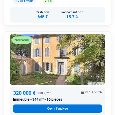
1 278 €/mois
7.1 %
Cash flow
Rendement brut
645 €
15.7 %
Nouveau
320 000 €
21/01/2026
930 €/m²
Immeuble
344 m² - 16 pièces
Ouvrir l'analyse