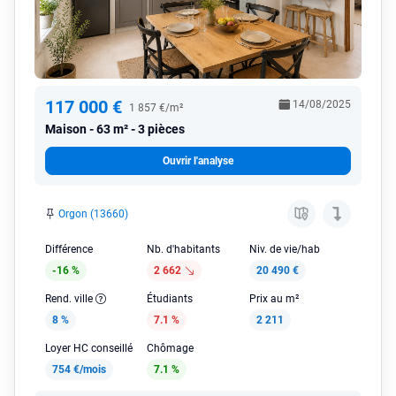
117 000 €
14/08/2025
1 857 €/m²
Maison
63 m² - 3 pièces
Ouvrir l'analyse
Orgon (13660)
Différence
Nb. d'habitants
Niv. de vie/hab
-16 %
2 662
20 490 €
Rend. ville
Étudiants
Prix au m²
8 %
7.1 %
2 211
Loyer HC conseillé
Chômage
754 €/mois
7.1 %