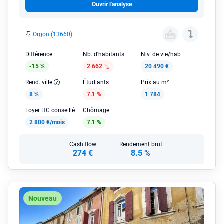
Ouvrir l'analyse
Orgon (13660)
Différence
Nb. d'habitants
Niv. de vie/hab
-15 %
2 662
20 490 €
Rend. ville
Étudiants
Prix au m²
8 %
7.1 %
1 784
Loyer HC conseillé
Chômage
2 800 €/mois
7.1 %
Cash flow
Rendement brut
274 €
8.5 %
Nouveau