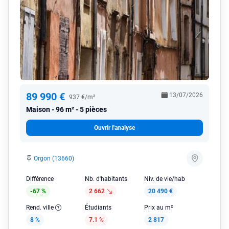
89 990 €
13/07/2026
937 €/m²
Maison
96 m² - 5 pièces
Ouvrir l'analyse
Orgon (13660)
Différence
Nb. d'habitants
Niv. de vie/hab
-67 %
2 662
20 490 €
Rend. ville
Étudiants
Prix au m²
8 %
7.1 %
2 817