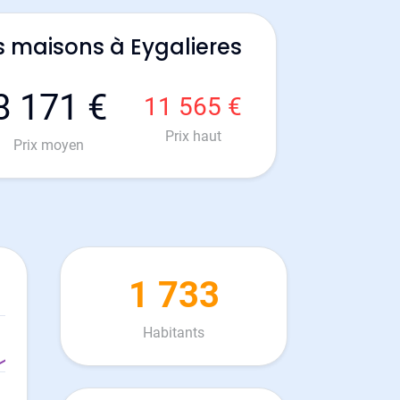
s maisons à Eygalieres
8 171 €
11 565 €
Prix haut
Prix moyen
1 733
Habitants