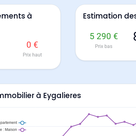
ements à
Estimation de
5 290 €
0 €
Prix bas
Prix haut
immobilier à Eygalieres