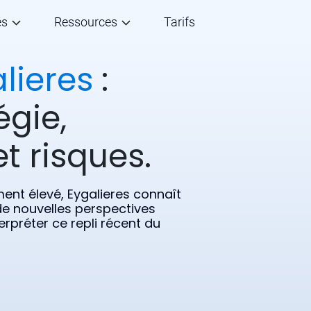
és
Ressources
Tarifs
lieres
:
égie,
t risques.
ment élevé, Eygalieres connaît
de nouvelles perspectives
rpréter ce repli récent du