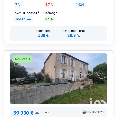
7 %
5.7 %
1 024
Loyer HC conseillé
Chômage
564 €/mois
6.1 %
Cash flow
Rendement brut
330 €
20.9 %
Nouveau
59 900 €
03/10/2025
461 €/m²