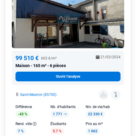
99 510 €
21/03/2024
603 €/m²
Maison
165 m² - 6 pièces
Ouvrir l'analyse
Saint-Mesmin (85700)
Différence
Nb. d'habitants
Niv. de vie/hab
-43 %
1 771
22 330 €
Rend. ville
Étudiants
Prix au m²
7 %
5.7 %
1 062