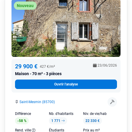
Nouveau
29 900 €
23/06/2026
427 €/m²
Maison
70 m² - 3 pièces
Ouvrir l'analyse
Saint-Mesmin (85700)
Différence
Nb. d'habitants
Niv. de vie/hab
-58 %
1 771
22 330 €
Rend. ville
Étudiants
Prix au m²