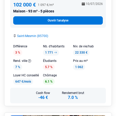
102 000 €
10/07/2026
1 097 €/m²
Maison
93 m² - 5 pièces
Ouvrir l'analyse
Saint-Mesmin (85700)
Différence
Nb. d'habitants
Niv. de vie/hab
3 %
1 771
22 330 €
Rend. ville
Étudiants
Prix au m²
7 %
5.7 %
1 062
Loyer HC conseillé
Chômage
647 €/mois
6.1 %
Cash flow
Rendement brut
-46 €
7.0 %