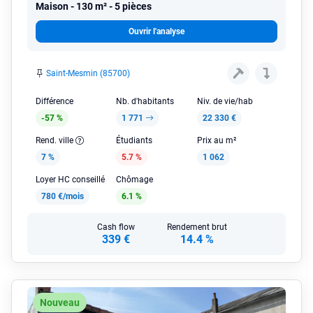
Maison
130 m² - 5 pièces
Ouvrir l'analyse
Saint-Mesmin (85700)
Différence
Nb. d'habitants
Niv. de vie/hab
-57 %
1 771
22 330 €
Rend. ville
Étudiants
Prix au m²
7 %
5.7 %
1 062
Loyer HC conseillé
Chômage
780 €/mois
6.1 %
Cash flow
Rendement brut
339 €
14.4 %
Nouveau