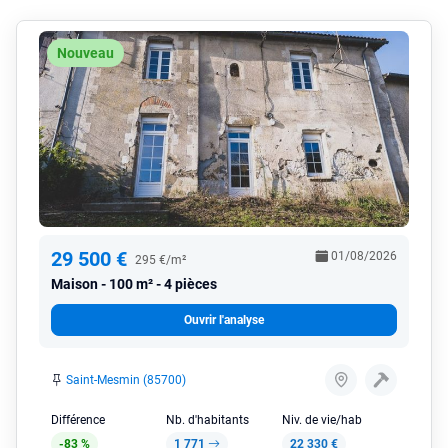
Nouveau
29 500 €
01/08/2026
295 €/m²
Maison
100 m² - 4 pièces
Ouvrir l'analyse
Saint-Mesmin (85700)
Différence
Nb. d'habitants
Niv. de vie/hab
-83 %
1 771
22 330 €