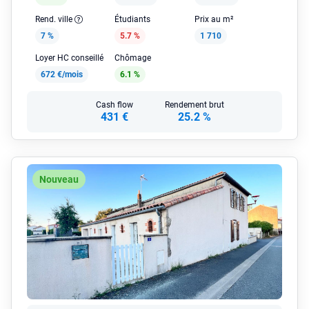
Rend. ville
Étudiants
Prix au m²
7 %
5.7 %
1 710
Loyer HC conseillé
Chômage
672 €/mois
6.1 %
Cash flow
Rendement brut
431 €
25.2 %
Nouveau