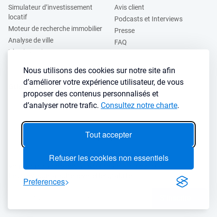
Simulateur d’investissement
Avis client
locatif
Podcasts et Interviews
Moteur de recherche immobilier
Presse
Analyse de ville
FAQ
Blog investissement
Offres professionnels
Nous utilisons des cookies sur notre site afin
d’améliorer votre expérience utilisateur, de vous
Guides
proposer des contenus personnalisés et
Stratégie de location
Finance de l'immobilier
d’analyser notre trafic.
Consultez notre charte
.
Guide immobilier
Crédit immobilier
Gestion locative
Simulateurs immobilier
Tout accepter
Fiscalité immobilière
Lybox vs DVF
Refuser les cookies non essentiels
Vous voulez apprendre à investir dans l’immobilier ?
Inscrivez vous à notre newsletter gratuite :
Preferences
S'inscrire
→