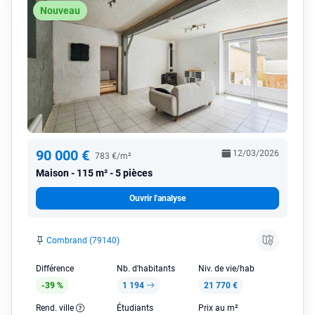
Nouveau
90 000 €
12/03/2026
783 €/m²
Maison
115 m² - 5 pièces
Ouvrir l'analyse
Combrand (79140)
Différence
Nb. d'habitants
Niv. de vie/hab
-39 %
1 194
21 770 €
Rend. ville
Étudiants
Prix au m²