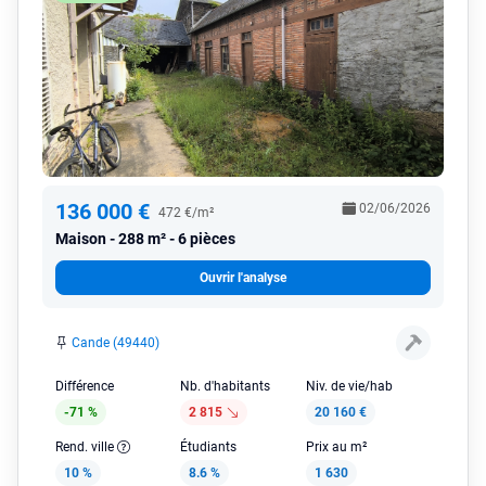
136 000 €
02/06/2026
472 €/m²
Maison
288 m² - 6 pièces
Ouvrir l'analyse
Cande (49440)
Différence
Nb. d'habitants
Niv. de vie/hab
-71 %
2 815
20 160 €
Rend. ville
Étudiants
Prix au m²
10 %
8.6 %
1 630