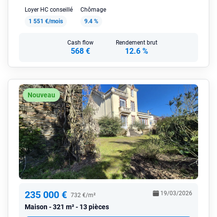
Loyer HC conseillé
Chômage
1 551 €/mois
9.4 %
Cash flow
Rendement brut
568 €
12.6 %
Nouveau
235 000 €
19/03/2026
732 €/m²
Maison
321 m² - 13 pièces