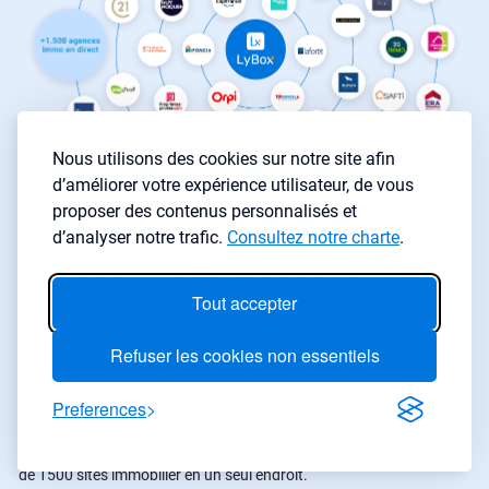
Nous utilisons des cookies sur notre site afin
d’améliorer votre expérience utilisateur, de vous
proposer des contenus personnalisés et
d’analyser notre trafic.
Consultez notre charte
.
Une application pour l’investissement immobilier et la recherche ?
Tout accepter
Votre recherche immobilière peut maintenant commencer. Notre
agrégateur d’annonces immobilières sélectionne pour vous les
Refuser les cookies non essentiels
annonces correspondants à vos critères. Retrouvez les résultats
où que vous soyez grâce à notre application mobile
Preferences
LyBox met à votre disposition un agrégateur d'annonces
immobilières qui vous permet de rechercher les annonces de plus
de 1500 sites immobilier en un seul endroit.