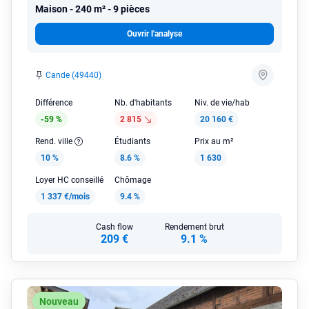
Maison
240 m² - 9 pièces
Ouvrir l'analyse
Cande (49440)
Différence
Nb. d'habitants
Niv. de vie/hab
-59 %
2 815
20 160 €
Rend. ville
Étudiants
Prix au m²
10 %
8.6 %
1 630
Loyer HC conseillé
Chômage
1 337 €/mois
9.4 %
Cash flow
Rendement brut
209 €
9.1 %
Nouveau