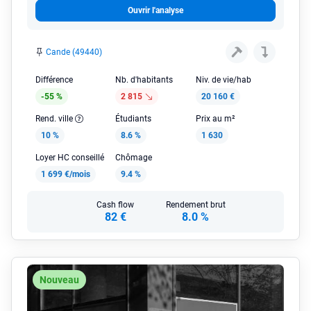
Ouvrir l'analyse
Cande (49440)
Différence
Nb. d'habitants
Niv. de vie/hab
-55 %
2 815
20 160 €
Rend. ville
Étudiants
Prix au m²
10 %
8.6 %
1 630
Loyer HC conseillé
Chômage
1 699 €/mois
9.4 %
Cash flow
Rendement brut
82 €
8.0 %
Nouveau