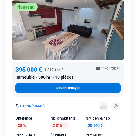
Nouveau
395 000 €
21/06/2026
1 317 €/m²
Immeuble
300 m² - 10 pièces
Ouvrir l'analyse
Cande (49440)
Différence
Nb. d'habitants
Niv. de vie/hab
38 %
2 815
20 160 €
Rend. ville
Étudiants
Prix au m²