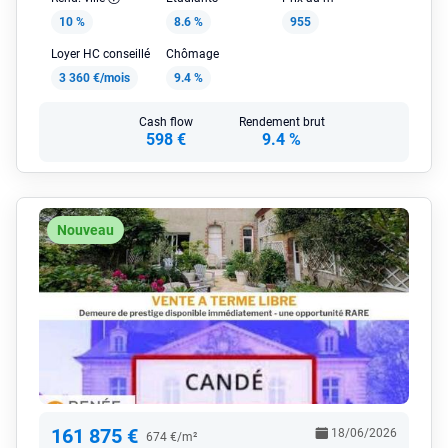
10 %
8.6 %
955
Loyer HC conseillé
Chômage
3 360 €/mois
9.4 %
Cash flow
Rendement brut
598 €
9.4 %
Nouveau
161 875 €
18/06/2026
674 €/m²