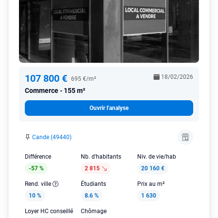
107 800 €
18/02/2026
695 €/m²
Commerce
155 m²
Ouvrir l'analyse
Cande (49440)
Différence
Nb. d'habitants
Niv. de vie/hab
-57 %
2 815
20 160 €
Rend. ville
Étudiants
Prix au m²
10 %
8.6 %
1 630
Loyer HC conseillé
Chômage