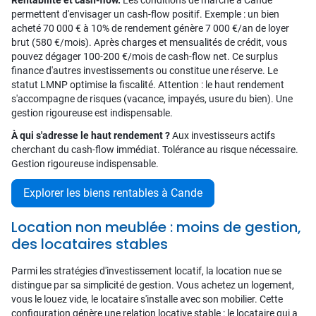
Rentabilité et cash-flow.
Les conditions de marché à Cande
permettent d'envisager un cash-flow positif. Exemple : un bien
acheté 70 000 € à 10% de rendement génère 7 000 €/an de loyer
brut (580 €/mois). Après charges et mensualités de crédit, vous
pouvez dégager 100-200 €/mois de cash-flow net. Ce surplus
finance d'autres investissements ou constitue une réserve. Le
statut LMNP optimise la fiscalité. Attention : le haut rendement
s'accompagne de risques (vacance, impayés, usure du bien). Une
gestion rigoureuse est indispensable.
À qui s'adresse le haut rendement ?
Aux investisseurs actifs
cherchant du cash-flow immédiat. Tolérance au risque nécessaire.
Gestion rigoureuse indispensable.
Explorer les biens rentables à Cande
Location non meublée : moins de gestion,
des locataires stables
Parmi les stratégies d'investissement locatif, la location nue se
distingue par sa simplicité de gestion. Vous achetez un logement,
vous le louez vide, le locataire s'installe avec son mobilier. Cette
configuration génère une relation locative stable : le locataire qui a