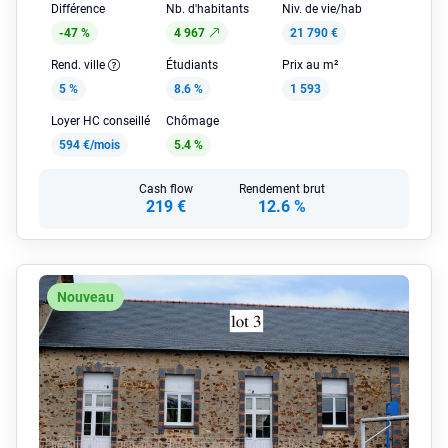
Différence
Nb. d'habitants
Niv. de vie/hab
-47 %
4 967
21 790 €
Rend. ville
Étudiants
Prix au m²
5 %
8.6 %
1 593
Loyer HC conseillé
Chômage
594 €/mois
5.4 %
Cash flow
Rendement brut
219 €
12.6 %
Nouveau