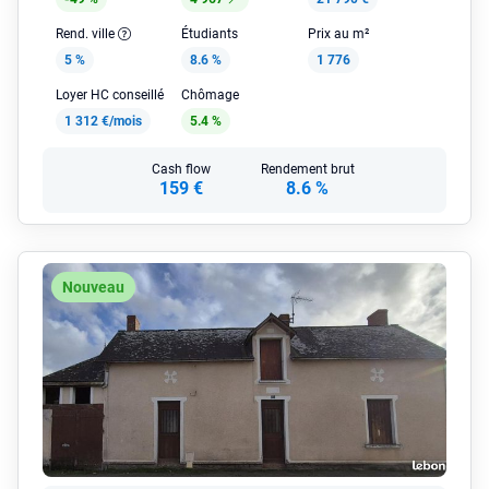
Rend. ville
Étudiants
Prix au m²
5 %
8.6 %
1 776
Loyer HC conseillé
Chômage
1 312 €/mois
5.4 %
Cash flow
Rendement brut
159 €
8.6 %
Nouveau