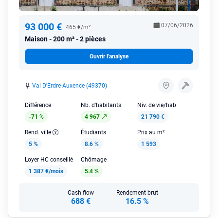
93 000 €
07/06/2026
465 €/m²
Maison
200 m² - 2 pièces
Ouvrir l'analyse
Val D'Erdre-Auxence (49370)
Différence
Nb. d'habitants
Niv. de vie/hab
-71 %
4 967
21 790 €
Rend. ville
Étudiants
Prix au m²
5 %
8.6 %
1 593
Loyer HC conseillé
Chômage
1 387 €/mois
5.4 %
Cash flow
Rendement brut
688 €
16.5 %