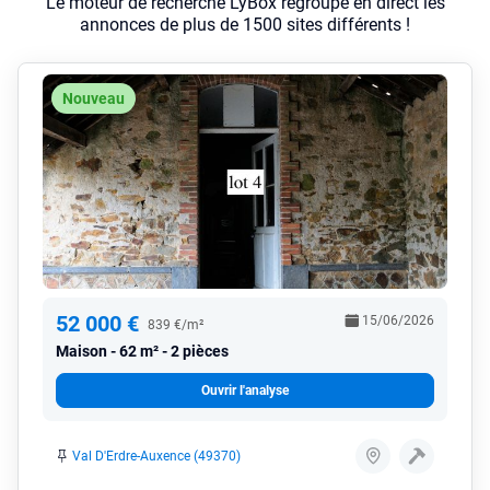
Le moteur de recherche LyBox regroupe en direct les
annonces de plus de 1500 sites différents !
Nouveau
52 000 €
15/06/2026
839 €/m²
Maison
62 m² - 2 pièces
Ouvrir l'analyse
Val D'Erdre-Auxence (49370)