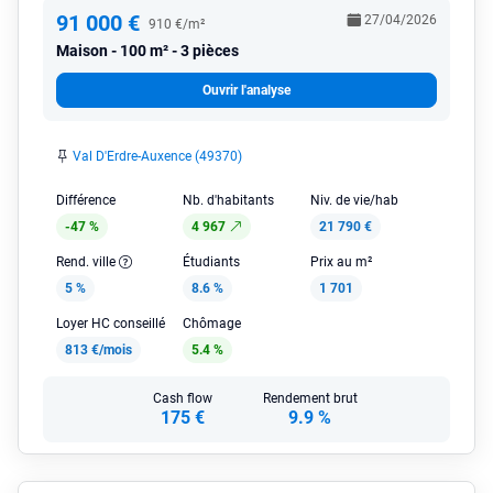
91 000 €
27/04/2026
910 €/m²
Maison
100 m² - 3 pièces
Ouvrir l'analyse
Val D'Erdre-Auxence (49370)
Différence
Nb. d'habitants
Niv. de vie/hab
-47 %
4 967
21 790 €
Rend. ville
Étudiants
Prix au m²
5 %
8.6 %
1 701
Loyer HC conseillé
Chômage
813 €/mois
5.4 %
Cash flow
Rendement brut
175 €
9.9 %