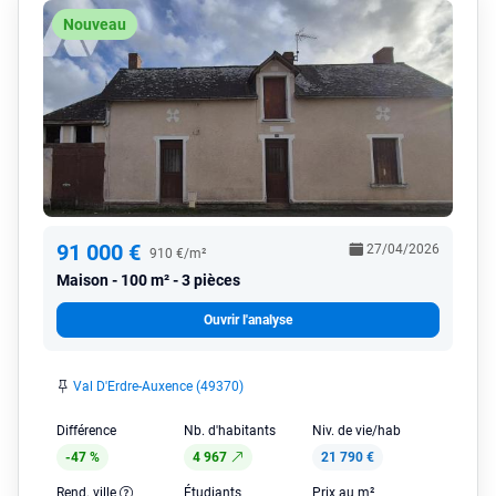
Nouveau
91 000 €
27/04/2026
910 €/m²
Maison
100 m² - 3 pièces
Ouvrir l'analyse
Val D'Erdre-Auxence (49370)
Différence
Nb. d'habitants
Niv. de vie/hab
-47 %
4 967
21 790 €
Rend. ville
Étudiants
Prix au m²