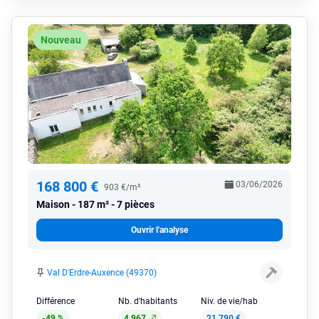
Nouveau
168 800 €
03/06/2026
903 €/m²
Maison
187 m² - 7 pièces
Ouvrir l'analyse
Val D'Erdre-Auxence (49370)
Différence
Nb. d'habitants
Niv. de vie/hab
-49 %
4 967
21 790 €