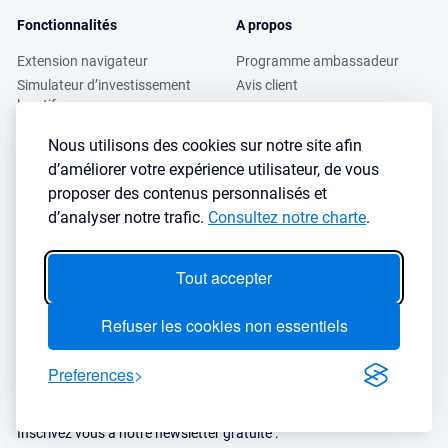
Fonctionnalités
A propos
Extension navigateur
Programme ambassadeur
Simulateur d’investissement
Avis client
locatif
Podcasts et Interviews
Moteur de recherche immobilier
Presse
Nous utilisons des cookies sur notre site afin
Analyse de ville
FAQ
d’améliorer votre expérience utilisateur, de vous
Blog investissement
proposer des contenus personnalisés et
Offres professionnels
d’analyser notre trafic.
Consultez notre charte
.
Guides
Tout accepter
Stratégie de location
Finance de l'immobilier
Guide immobilier
Crédit immobilier
Refuser les cookies non essentiels
Gestion locative
Simulateurs immobilier
Fiscalité immobilière
Lybox vs DVF
Preferences
Vous voulez apprendre à investir dans l’immobilier ?
Inscrivez vous à notre newsletter gratuite :