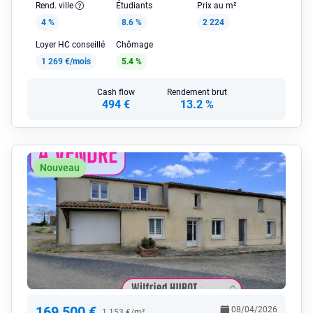
Rend. ville
Étudiants
Prix au m²
4 %
8.6 %
2 224
Loyer HC conseillé
Chômage
1 269 €/mois
5.4 %
Cash flow
Rendement brut
494 €
13.2 %
Nouveau
169 500 €
08/04/2026
1 153 €/m²