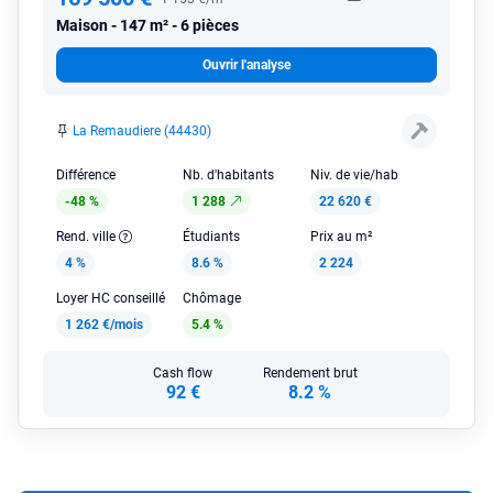
Maison
147 m² - 6 pièces
Ouvrir l'analyse
La Remaudiere (44430)
Différence
Nb. d'habitants
Niv. de vie/hab
-48 %
1 288
22 620 €
Rend. ville
Étudiants
Prix au m²
4 %
8.6 %
2 224
Loyer HC conseillé
Chômage
1 262 €/mois
5.4 %
Cash flow
Rendement brut
92 €
8.2 %