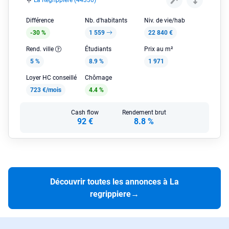
La Regrippiere (44330)
Différence
Nb. d'habitants
Niv. de vie/hab
-30 %
1 559
22 840 €
Rend. ville
Étudiants
Prix au m²
5 %
8.9 %
1 971
Loyer HC conseillé
Chômage
723 €/mois
4.4 %
Cash flow
Rendement brut
92 €
8.8 %
Découvrir toutes les annonces à La
regrippiere
→