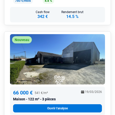
780 €/mois
4.4 %
Cash flow
Rendement brut
342 €
14.5 %
Nouveau
66 000 €
19/03/2026
541 €/m²
Maison
122 m² - 3 pièces
Ouvrir l'analyse