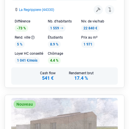
La Regrippiere (44330)
Différence
Nb. d'habitants
Niv. de vie/hab
-73 %
1 559
22 840 €
Rend. ville
Étudiants
Prix au m²
5 %
8.9 %
1 971
Loyer HC conseillé
Chômage
1 041 €/mois
4.4 %
Cash flow
Rendement brut
541 €
17.4 %
Nouveau