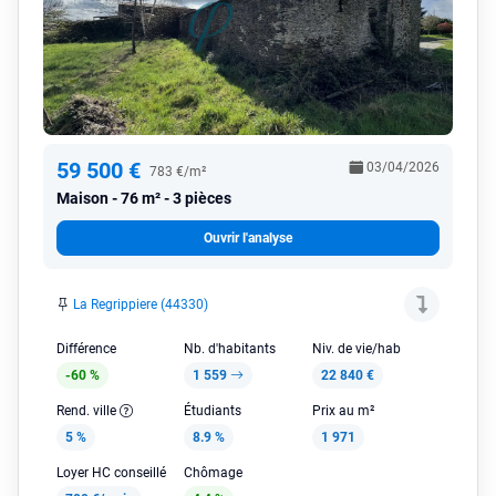
59 500 €
03/04/2026
783 €/m²
Maison
76 m² - 3 pièces
Ouvrir l'analyse
La Regrippiere (44330)
Différence
Nb. d'habitants
Niv. de vie/hab
-60 %
1 559
22 840 €
Rend. ville
Étudiants
Prix au m²
5 %
8.9 %
1 971
Loyer HC conseillé
Chômage