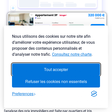
Nous utilisons des cookies sur notre site afin
d’améliorer votre expérience utilisateur, de vous
proposer des contenus personnalisés et
d’analyser notre trafic.
Consultez notre charte
.
LyBox utilise les dernières ventes communiquées par les notaires (
la
Tout accepter
base DVF
) pour calculer les prix moyens par m² dans toutes les
villes et quartiers de France en fonction de la typologie de votre
Refuser les cookies non essentiels
bien.
Pour investir dans une ville ou dans un secteur en particulier, il est
Preferences
important de connaître le marché immobilier de la ville. Grâce à
LyBox, vous pouvez analyser rapidement les prix au m² de la ville et
leur évolution dans le temps. Dans les grandes villes et metropoles,
l'analyse des prix immobiliers est faite par quartiers et Iris.