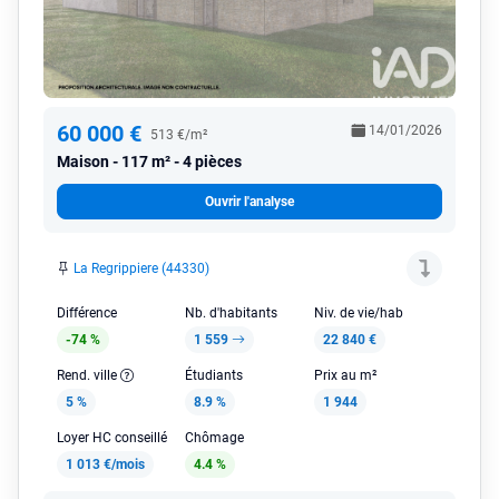
60 000 €
14/01/2026
513 €/m²
Maison
117 m² - 4 pièces
Ouvrir l'analyse
La Regrippiere (44330)
Différence
Nb. d'habitants
Niv. de vie/hab
-74 %
1 559
22 840 €
Rend. ville
Étudiants
Prix au m²
5 %
8.9 %
1 944
Loyer HC conseillé
Chômage
1 013 €/mois
4.4 %