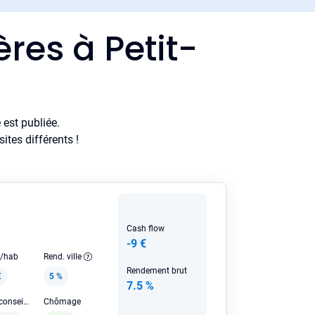
res à Petit-
est publiée.
tes différents !
Cash flow
-9 €
e/hab
Rend. ville
Rendement brut
€
5 %
7.5 %
Loyer HC conseillé
Chômage