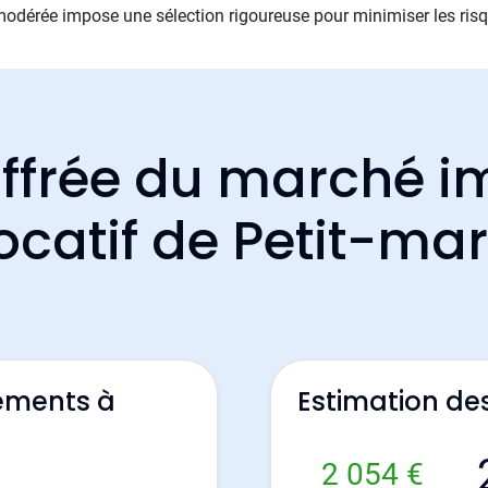
 modérée impose une sélection rigoureuse pour minimiser les ris
ffrée du marché i
ocatif de Petit-ma
ements à
Estimation de
2 054 €