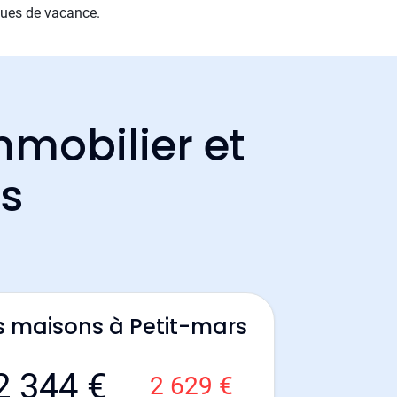
ques de vacance.
mmobilier et
rs
s maisons à Petit-mars
2 344 €
2 629 €