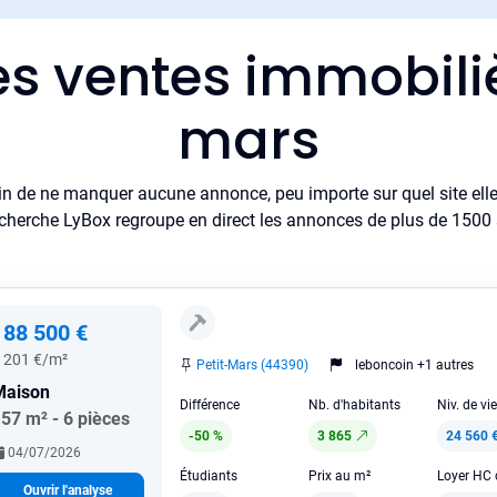
es ventes immobiliè
mars
in de ne manquer aucune annonce, peu importe sur quel site elle 
cherche LyBox regroupe en direct les annonces de plus de 1500 si
188 500 €
 201 €/m²
Petit-Mars (44390)
leboncoin +1 autres
Maison
Différence
Nb. d'habitants
Niv. de vi
57 m² - 6 pièces
-50 %
3 865
24 560 
04/07/2026
Étudiants
Prix au m²
Ouvrir l'analyse