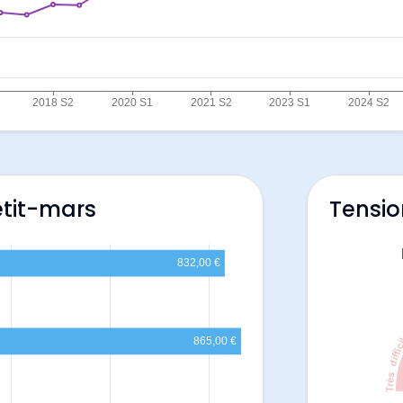
etit-mars
Tensio