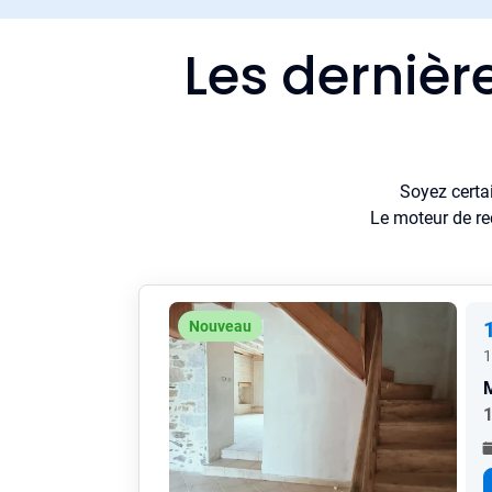
Les dernièr
Soyez certa
Le moteur de re
Nouveau
1
1