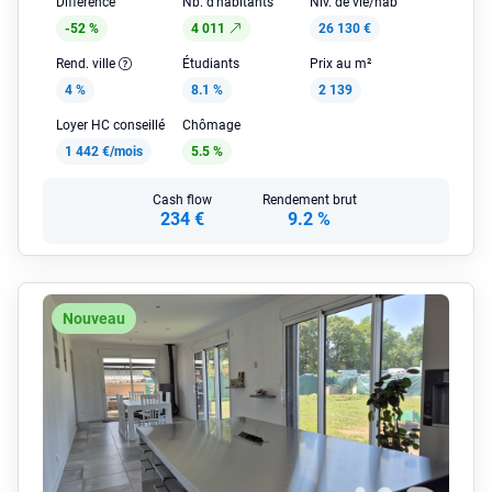
Différence
Nb. d'habitants
Niv. de vie/hab
-52 %
4 011
26 130 €
Rend. ville
Étudiants
Prix au m²
4 %
8.1 %
2 139
Loyer HC conseillé
Chômage
1 442 €/mois
5.5 %
Cash flow
Rendement brut
234 €
9.2 %
Nouveau