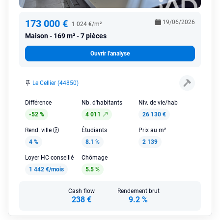
173 000 €
19/06/2026
1 024 €/m²
Maison
169 m² - 7 pièces
Ouvrir l'analyse
Le Cellier (44850)
Différence
Nb. d'habitants
Niv. de vie/hab
-52 %
4 011
26 130 €
Rend. ville
Étudiants
Prix au m²
4 %
8.1 %
2 139
Loyer HC conseillé
Chômage
1 442 €/mois
5.5 %
Cash flow
Rendement brut
238 €
9.2 %