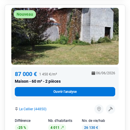
Nouveau
87 000 €
06/06/2026
1 450 €/m²
Maison
60 m² - 2 pièces
Ouvrir l'analyse
Le Cellier (44850)
Différence
Nb. d'habitants
Niv. de vie/hab
-25 %
4 011
26 130 €