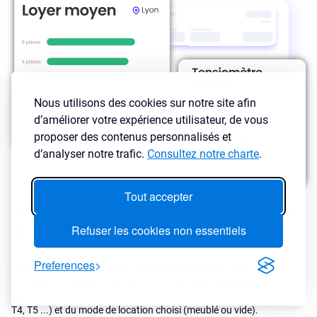
Nous utilisons des cookies sur notre site afin
d’améliorer votre expérience utilisateur, de vous
proposer des contenus personnalisés et
d’analyser notre trafic.
Consultez notre charte
.
Tout accepter
Un investisseur doit essayer d'acheter sous le prix du marché mais
doit aussi connaître les loyers que vous pouvez appliquer dans la
Refuser les cookies non essentiels
ville en fonction de l’état et des prestations de votre bien.
Preferences
LyBox analyse des millions d’annonces de locations afin de
modéliser les loyers de la ville en fonction du type de bien
(appartement ou maison) mais aussi de la typologie (studio, T2, T3,
T4, T5 ...) et du mode de location choisi (meublé ou vide).