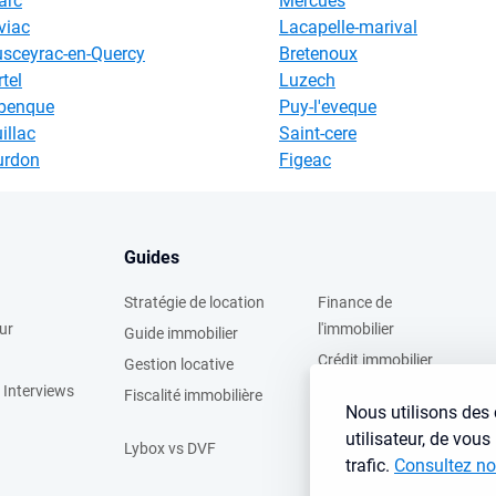
arc
Mercues
viac
Lacapelle-marival
sceyrac-en-Quercy
Bretenoux
tel
Luzech
benque
Puy-l'eveque
illac
Saint-cere
urdon
Figeac
Guides
Stratégie de location
Finance de
ur
l'immobilier
Guide immobilier
Crédit immobilier
Gestion locative
 Interviews
Simulateurs
Fiscalité immobilière
Nous utilisons des 
immobilier
utilisateur, de vou
Lybox vs DVF
trafic.
Consultez no