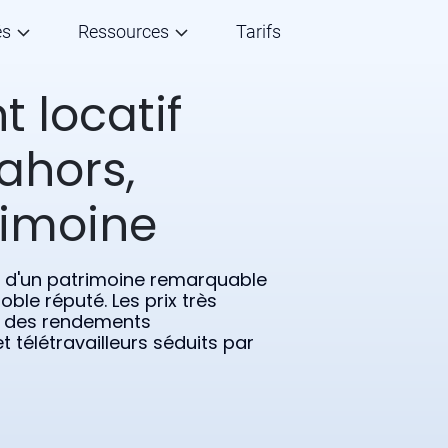
és
Ressources
Tarifs
 locatif
Cahors,
rimoine
ie d'un patrimoine remarquable
ble réputé. Les prix très
r des rendements
 et télétravailleurs séduits par