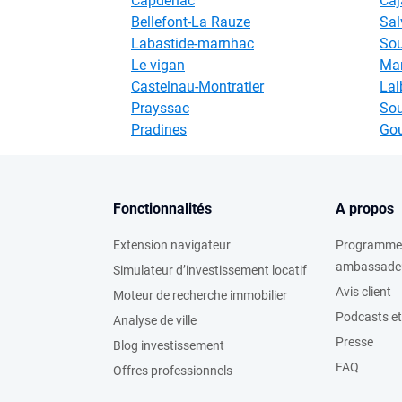
Capdenac
Caj
Bellefont-La Rauze
Sal
Labastide-marnhac
Sou
Le vigan
Mar
Castelnau-Montratier
Lal
Prayssac
Sou
Pradines
Go
Fonctionnalités
A propos
Extension navigateur
Programme
ambassade
Simulateur d’investissement locatif
Avis client
Moteur de recherche immobilier
Podcasts et
Analyse de ville
Presse
Blog investissement
FAQ
Offres professionnels