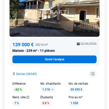
139 000 €
02/06/2026
582 €/m²
Maison
239 m² - 11 pièces
Ouvrir l'analyse
Salviac (46340)
Différence
Nb. d'habitants
Niv. de vie/hab
-62 %
1 218
20 290 €
Rend. ville
Étudiants
Prix au m²
7 %
5.8 %
1 538