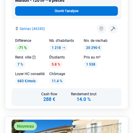
Maison
120 m² - 6 pièces
Ouvrir l'analyse
Salviac (46340)
Différence
Nb. d'habitants
Niv. de vie/hab
-71 %
1 218
20 290 €
Rend. ville
Étudiants
Prix au m²
7 %
5.8 %
1 538
Loyer HC conseillé
Chômage
683 €/mois
11.4 %
Cash flow
Rendement brut
288 €
14.0 %
Nouveau