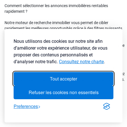
Comment sélectionner les annonces immobilières rentables
rapidement ?
Notre moteur de recherche immobilier vous permet de cibler
rapidement les meilleures opportunités grâce à des filtres puissants
et précis pensé par des investisseurs pour des investisseurs
Nous utilisons des cookies sur notre site afin
En tant que véritable
agrégateur d’annonces immo
, LyBox centralise
d’améliorer votre expérience utilisateur, de vous
les offres issues de centaines de sites pour vous éviter de les
proposer des contenus personnalisés et
consulter une à une.
d’analyser notre trafic.
Consultez notre charte
.
Affinez vos résultats avec plus de 30 critères disponibles pour filtrer
par ville, prix, rendement, cash-flow, type de bien ou surface et laissez
Tout accepter
notre agrégateur immobilier détecter les annonces les plus rentables.
Refuser les cookies non essentiels
Annonces immobilières urgentes
→
Preferences
Baisses de prix
→