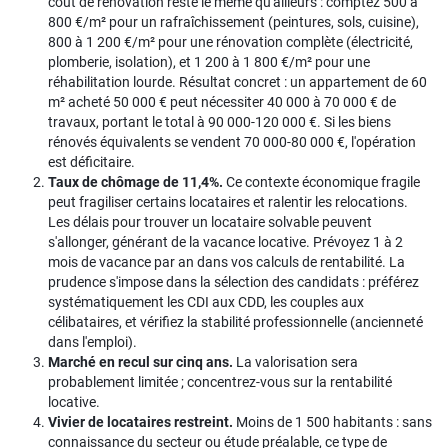
coût de rénovation reste le même qu'ailleurs : comptez 500 à
800 €/m² pour un rafraîchissement (peintures, sols, cuisine),
800 à 1 200 €/m² pour une rénovation complète (électricité,
plomberie, isolation), et 1 200 à 1 800 €/m² pour une
réhabilitation lourde. Résultat concret : un appartement de 60
m² acheté 50 000 € peut nécessiter 40 000 à 70 000 € de
travaux, portant le total à 90 000-120 000 €. Si les biens
rénovés équivalents se vendent 70 000-80 000 €, l'opération
est déficitaire.
Taux de chômage de 11,4%.
Ce contexte économique fragile
peut fragiliser certains locataires et ralentir les relocations.
Les délais pour trouver un locataire solvable peuvent
s'allonger, générant de la vacance locative. Prévoyez 1 à 2
mois de vacance par an dans vos calculs de rentabilité. La
prudence s'impose dans la sélection des candidats : préférez
systématiquement les CDI aux CDD, les couples aux
célibataires, et vérifiez la stabilité professionnelle (ancienneté
dans l'emploi).
Marché en recul sur cinq ans.
La valorisation sera
probablement limitée ; concentrez-vous sur la rentabilité
locative.
Vivier de locataires restreint.
Moins de 1 500 habitants : sans
connaissance du secteur ou étude préalable, ce type de