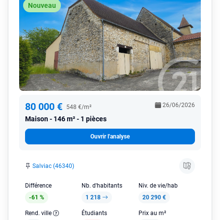
Nouveau
80 000 €
26/06/2026
548 €/m²
Maison
146 m² - 1 pièces
Ouvrir l'analyse
Salviac (46340)
Différence
Nb. d'habitants
Niv. de vie/hab
-61 %
1 218
20 290 €
Rend. ville
Étudiants
Prix au m²