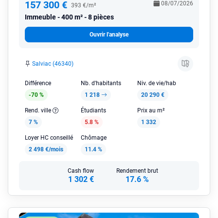
157 300 €
08/07/2026
393 €/m²
Immeuble
400 m² - 8 pièces
Ouvrir l'analyse
Salviac (46340)
Différence
Nb. d'habitants
Niv. de vie/hab
-70 %
1 218
20 290 €
Rend. ville
Étudiants
Prix au m²
7 %
5.8 %
1 332
Loyer HC conseillé
Chômage
2 498 €/mois
11.4 %
Cash flow
Rendement brut
1 302 €
17.6 %