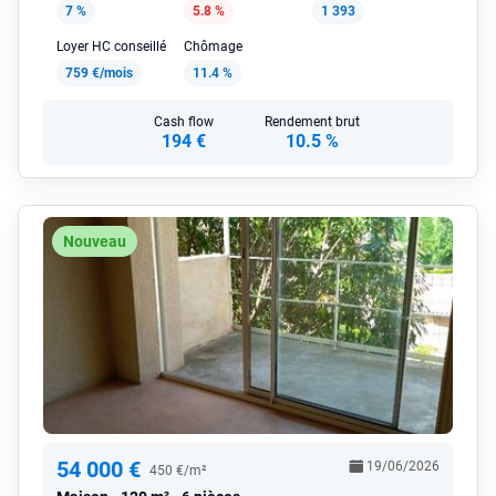
7 %
5.8 %
1 393
Loyer HC conseillé
Chômage
759 €/mois
11.4 %
Cash flow
Rendement brut
194 €
10.5 %
Nouveau
54 000 €
19/06/2026
450 €/m²