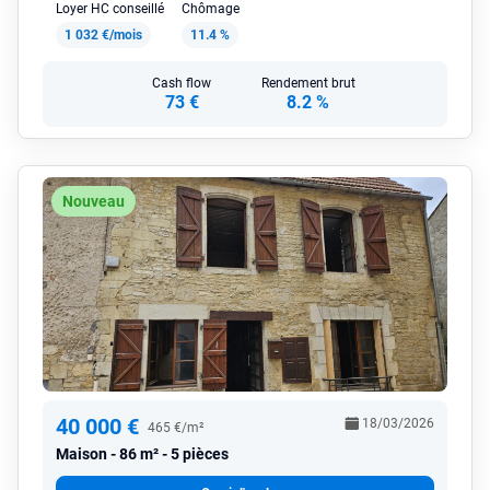
Loyer HC conseillé
Chômage
1 032 €/mois
11.4 %
Cash flow
Rendement brut
73 €
8.2 %
Nouveau
40 000 €
18/03/2026
465 €/m²
Maison
86 m² - 5 pièces