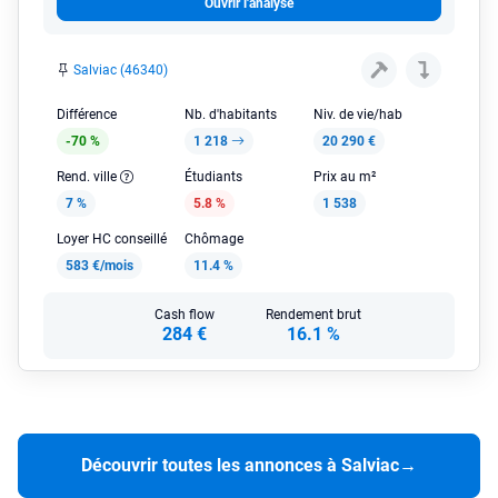
Ouvrir l'analyse
Salviac (46340)
Différence
Nb. d'habitants
Niv. de vie/hab
-70 %
1 218
20 290 €
Rend. ville
Étudiants
Prix au m²
7 %
5.8 %
1 538
Loyer HC conseillé
Chômage
583 €/mois
11.4 %
Cash flow
Rendement brut
284 €
16.1 %
Découvrir toutes les annonces à Salviac
→